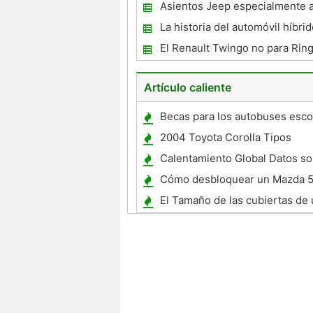
producción
Asientos Jeep especialmente 
Covers para su total protección
La historia del automóvil híbri
El Renault Twingo no para Rin
Artículo caliente
Becas para los autobuses esco
2004 Toyota Corolla Tipos
Calentamiento Global Datos s
Cómo desbloquear un Mazda 
El Tamaño de las cubiertas de 
Honda SL350