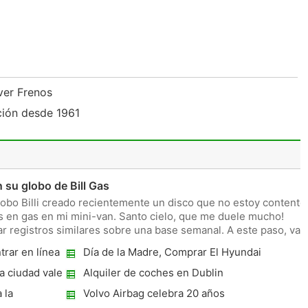
ver Frenos
ción desde 1961
 su globo de Bill Gas
lobo Billi creado recientemente un disco que no estoy contento
s en gas en mi mini-van. Santo cielo, que me duele mucho!
r registros similares sobre una base semanal. A este paso, va 
rar en línea
Día de la Madre, Comprar El Hyundai
Veracruz O Tucson en un descuento para su
a ciudad vale
Alquiler de coches en Dublin
mamá !
 la
Volvo Airbag celebra 20 años