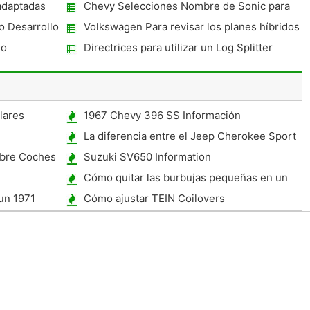
adaptadas
Chevy Selecciones Nombre de Sonic para
 y confort
el nuevo Aveo Hatchback
do Desarrollo
Volkswagen Para revisar los planes híbridos
... Los trabajadores en huelga en Bruselas
go
Directrices para utilizar un Log Splitter
lares
1967 Chevy 396 SS Información
La diferencia entre el Jeep Cherokee Sport
Classic y
obre Coches
Suzuki SV650 Information
5
Cómo quitar las burbujas pequeñas en un
trabajo de pintura automotriz
un 1971
Cómo ajustar TEIN Coilovers