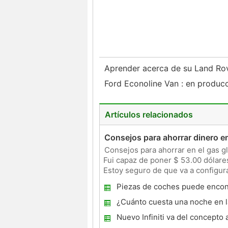
Aprender acerca de su Land Ro
Ford Econoline Van : en produc
Artículos relacionados
Consejos para ahorrar dinero en
Consejos para ahorrar en el gas g
Fui capaz de poner $ 53.00 dólare
Estoy seguro de que va a configura
costar más par
Piezas de coches puede encont
¿Cuánto cuesta una noche en l
la pena?
Nuevo Infiniti va del concepto a