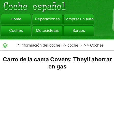
Home
Reparaciones
Comprar un automóvil
Coches
Motocicletas
Barcos
viajar
Camiones
*
Información del coche
>>
coche
> >>
Coches
Carro de la cama Covers: Theyll ahorrar
en gas