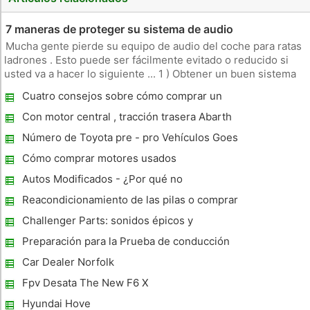
7 maneras de proteger su sistema de audio
Mucha gente pierde su equipo de audio del coche para ratas
ladrones . Esto puede ser fácilmente evitado o reducido si
usted va a hacer lo siguiente ... 1 ) Obtener un buen sistema
de seguridad del coche. Y cuando lo haga, asegúrese de
Cuatro consejos sobre cómo comprar un
activar siempre . Una gran cantidad de personas son
combustible eficiente Coches Usados ​​
divertidos .
Con motor central , tracción trasera Abarth
500
Número de Toyota pre - pro Vehículos Goes
Up
Cómo comprar motores usados ​​
Autos Modificados - ¿Por qué no
Reacondicionamiento de las pilas o comprar
costosos Nuevos Seres
Challenger Parts: sonidos épicos y
rendimiento
Preparación para la Prueba de conducción
teoría, Dsa Mock Prueba y percepción de
Car Dealer Norfolk
riesgos de prueba
Fpv Desata The New F6 X
Hyundai Hove