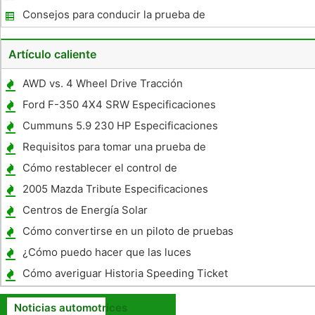
Consejos para conducir la prueba de
carretera para ayudar a asegurarse que
están dispuestos
Artículo caliente
AWD vs. 4 Wheel Drive Tracción
Ford F-350 4X4 SRW Especificaciones
Cummuns 5.9 230 HP Especificaciones
Requisitos para tomar una prueba de
permiso
Cómo restablecer el control de
amortiguación en un Cadillac Escalade
2005 Mazda Tribute Especificaciones
Batería
Centros de Energía Solar
Cómo convertirse en un piloto de pruebas
de turismos nuevos
¿Cómo puedo hacer que las luces
parpadean al desbloquear las puertas en un
Cómo averiguar Historia Speeding Ticket
Subaru Outback 2000 ?
Noticias automotrices