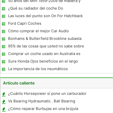
50 años del Mini 1959-2009 de madera y
Pickett para lanzar nuevos coches .
¿Qué su radiador del coche Do
Las luces del punto son On For Hatchback
C30 de Volvo
Ford Capri Coches
Cómo comprar el mejor Car Audio
Bonhams & Butterfield Brookline subasta
vendió un Bugatti raro que los $ 1,2 millones
95% de las cosas que usted no sabe sobre
el Ute Ss
Comprar un coche usado en Australia es
económico
Sure Honda Ojos beneficios en el largo
plazo
La importancia de los neumáticos
correctamente inflados Mantener
Artículo caliente
¿Cuánto Horsepower sí pone un carburador
Weber fuera?
Vs Bearing Hydraumatic . Ball Bearing
¿Cómo reparar Burbujas en una brújula