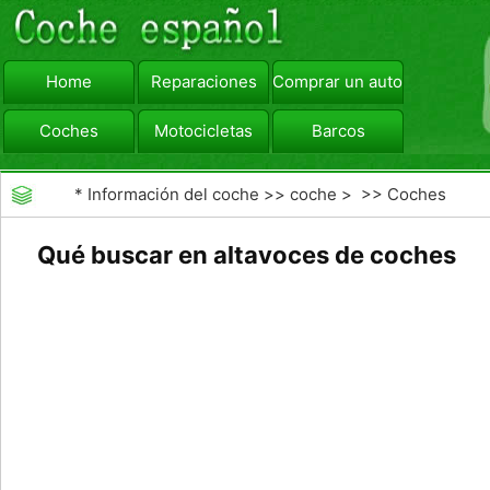
Home
Reparaciones
Comprar un automóvil
Coches
Motocicletas
Barcos
viajar
Camiones
*
Información del coche
>>
coche
> >>
Coches
Qué buscar en altavoces de coches