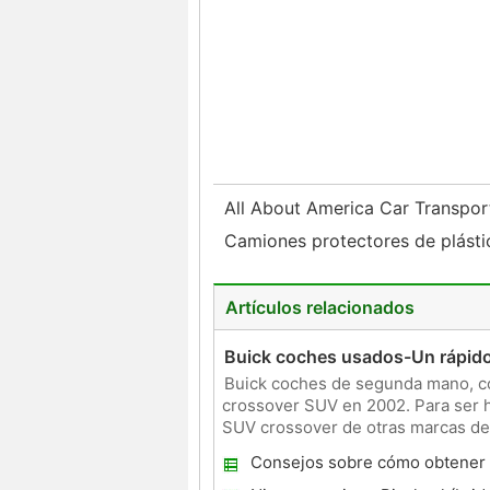
All About America Car Transpo
Camiones protectores de plást
Artículos relacionados
Buick coches usados-Un rápido
Buick coches de segunda mano, c
crossover SUV en 2002. Para ser h
SUV crossover de otras marcas de 
se metió en tantos
Consejos sobre cómo obtener 
ofertas de coches usados.