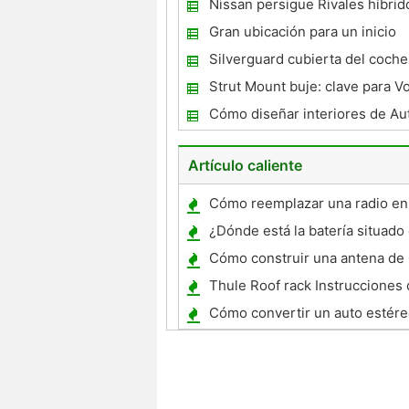
Nissan persigue Rivales híbrid
nuevo Infiniti
Gran ubicación para un inicio
Silverguard cubierta del coche
UV excepcional con Coverking
Strut Mount buje: clave para V
comodidad y rendimiento
Cómo diseñar interiores de Au
Artículo caliente
Cómo reemplazar una radio en
Truck '89
¿Dónde está la batería situado
motocicleta dual del deporte 2
Cómo construir una antena de 
Motor ?
Thule Roof rack Instrucciones
Cómo convertir un auto estére
equipo estéreo Garage