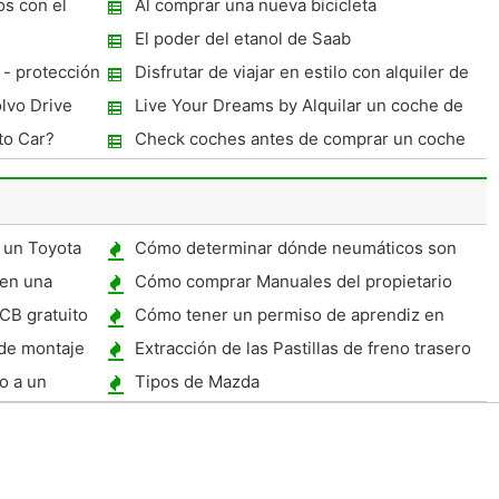
os con el
Al comprar una nueva bicicleta
El poder del etanol de Saab
 - protección
Disfrutar de viajar en estilo con alquiler de
 Car Covers
limusina
olvo Drive
Live Your Dreams by Alquilar un coche de
lujo
to Car?
Check coches antes de comprar un coche
usado
 un Toyota
Cómo determinar dónde neumáticos son
manufacturados
 en una
Cómo comprar Manuales del propietario
00 de United
CB gratuito
Cómo tener un permiso de aprendiz en
Maryland
 de montaje
Extracción de las Pastillas de freno trasero
en un 1999 Chevy Lumina
o a un
Tipos de Mazda