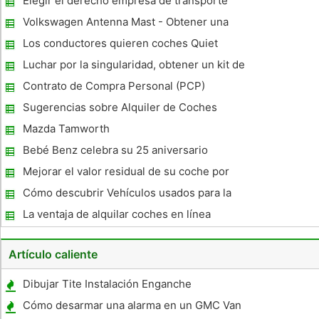
Elegir el derecho empresa de transporte
Auto & Permanecer sin estrés
Volkswagen Antenna Mast - Obtener una
clara señal
Los conductores quieren coches Quiet
Luchar por la singularidad, obtener un kit de
cuerpo
Contrato de Compra Personal (PCP)
Sugerencias sobre Alquiler de Coches
Mazda Tamworth
Bebé Benz celebra su 25 aniversario
Mejorar el valor residual de su coche por
Auto Detailing
Cómo descubrir Vehículos usados ​​para la
venta en Australia
La ventaja de alquilar coches en línea
Artículo caliente
Dibujar Tite Instalación Enganche
Cómo desarmar una alarma en un GMC Van