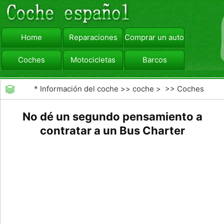
Home
Reparaciones
Comprar un automóvil
Coches
Motocicletas
Barcos
viajar
Camiones
*
Información del coche
>>
coche
> >>
Coches
No dé un segundo pensamiento a
contratar a un Bus Charter