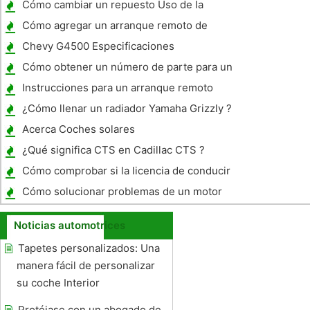
Cómo cambiar un repuesto Uso de la
pequeña de repuesto en el 2003 Chrysler
Cómo agregar un arranque remoto de
Town & Country
coches
Chevy G4500 Especificaciones
Cómo obtener un número de parte para un
Toyota 4Runner
Instrucciones para un arranque remoto
Windstar
¿Cómo llenar un radiador Yamaha Grizzly ?
Acerca Coches solares
¿Qué significa CTS en Cadillac CTS ?
Cómo comprobar si la licencia de conducir
de Georgia se suspende
Cómo solucionar problemas de un motor
del cheque en un GMC Denali 2002
Noticias automotrices
Tapetes personalizados: Una
manera fácil de personalizar
su coche Interior
Protéjase con un abogado de