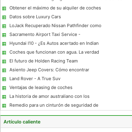
carrera el sábado, Maximilian Götz en su Dallara F306 VW del
Obtener el máximo de su alquiler de coches
equipo RC Motorsport finalizó sexto puntos tanto
Budget
inmediatamente se acum
Datos sobre Luxury Cars
LoJack Recuperado Nissan Pathfinder como
el número 100.000 vehículos robados
Sacramento Airport Taxi Service -
Obtenido
Encontrar una Reliable One
Hyundai I10 - ¿Es Autos acertado en Indian
Road
Coches que funcionan con agua. La verdad
sobre el Agua Coches de energía.
El futuro de Holden Racing Team
Asiento Jeep Covers: Cómo encontrar
fundas de asiento de calidad
Land Rover - A True Suv
Ventajas de leasing de coches
La historia de amor australiano con los
coches europeos
Remedio para un cinturón de seguridad de
Screeching
Artículo caliente