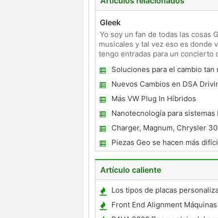
Artículos relacionados
Gleek
Yo soy un fan de todas las cosas G
musicales y tal vez eso es donde v
tengo entradas para un concierto 
admitir que soy en re
Soluciones para el cambio tan
la General Motors
Nuevos Cambios en DSA Drivi
Test
Más VW Plug In Híbridos
Nanotecnología para sistemas 
automotrices
Charger, Magnum, Chrysler 3
escape
Piezas Geo se hacen más difíci
encontrar
Artículo caliente
Los tipos de placas personaliz
Texas
Front End Alignment Máquinas