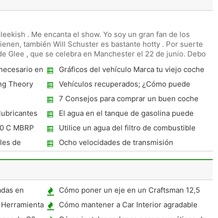
leekish . Me encanta el show. Yo soy un gran fan de los
ienen, también Will Schuster es bastante hotty . Por suerte
de Glee , que se celebra en Manchester el 22 de junio. Debo
 necesario en
Gráficos del vehículo Marca tu viejo coche
una atractiva
ng Theory
Vehículos recuperados; ¿Cómo puede
comprarlos
7 Consejos para comprar un buen coche
deportivo
lubricantes
El agua en el tanque de gasolina puede
ayudar con un mayor rendimiento
00 C MBRP
Utilice un agua del filtro de combustible
para dar un mejor rendimiento de la
les de
Ocho velocidades de transmisión
gasolina
automática Desarrollado
adas en
Cómo poner un eje en un Craftsman 12,5
HP Riding Lawn Mower
 Herramienta
Cómo mantener a Car Interior agradable