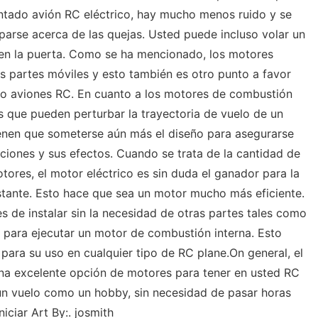
ntado avión RC eléctrico, hay mucho menos ruido y se
parse acerca de las quejas. Usted puede incluso volar un
l en la puerta. Como se ha mencionado, los motores
os partes móviles y esto también es otro punto a favor
do aviones RC. En cuanto a los motores de combustión
s que pueden perturbar la trayectoria de vuelo de un
tienen que someterse aún más el diseño para asegurarse
ciones y sus efectos. Cuando se trata de la cantidad de
ores, el motor eléctrico es sin duda el ganador para la
stante. Esto hace que sea un motor mucho más eficiente.
s de instalar sin la necesidad de otras partes tales como
 para ejecutar un motor de combustión interna. Esto
 para su uso en cualquier tipo de RC plane.On general, el
una excelente opción de motores para tener en usted RC
 un vuelo como un hobby, sin necesidad de pasar horas
iciar Art By:. josmith