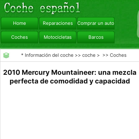
Home
Reparaciones
Comprar un automóvil
Coches
Motocicletas
Barcos
viajar
Camiones
*
Información del coche
>>
coche
> >>
Coches
2010 Mercury Mountaineer: una mezcla
perfecta de comodidad y capacidad