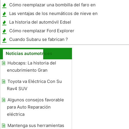
registro para Texas Online
Cómo reemplazar una bombilla del faro en
un Nissan Maxima 2004
Las ventajas de los neumáticos de nieve en
Vancouver
La historia del automóvil Edsel
Cómo reemplazar Ford Explorer
Transmission Fluid
Cuando Subaru se fabrican ?
Noticias automotrices
Hubcaps: La historia del
encubrimiento Gran
Toyota va Eléctrica Con Su
Rav4 SUV
Algunos consejos favorable
para Auto Reparación
eléctrica
Mantenga sus herramientas