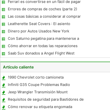
friendly
Ferrari es convertirse en un fácil de pagar
uno!
Errores de compras de coches (parte 2)
Las cosas básicas a considerar al comprar
un coche nuevo
Leatherette Seat Covers : El asiento
personalizado fiable Covers
Dinero por Autos Usados ​​New York
Con Saturno pegatina para mantenerse a
salvo
Cómo ahorrar en todas las reparaciones
automotrices generales
Saab Suv donados a Angel Flight West
Artículo caliente
1990 Chevrolet corto camioneta
Especificaciones
Infiniti G35 Coupe Problemas Radio
Jeep Wrangler Transmisión Mount
Problemas
Requisitos de seguridad para Bastidores de
tuberías para camiones
Cómo renovar su etiqueta engomada