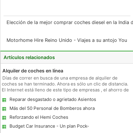
Elección de la mejor comprar coches diesel en la India
Motorhome Hire Reino Unido - Viajes a su antojo You
Artículos relacionados
Alquiler de coches en línea
Días de correr en busca de una empresa de alquiler de
coches se han terminado. Ahora es sólo un clic de distancia.
El Internet está lleno de este tipo de empresas , el ahorro de
una molestia de salir en busca de una empresa de alquiler por
Reparar desgastado o agrietado Asientos
el contrario se puede llamar a las empresas de alquiler de c
de piel
Más del 50 Personal de Bomberos ahora
utiliza Toyota Avensis Diesel Cars
Reforzando el Hemi Coches
Budget Car Insurance - Un plan Pock-