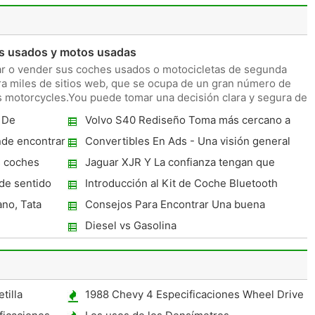
 usados ​​y motos usadas
r o vender sus coches usados ​​o motocicletas de segunda
a miles de sitios web, que se ocupa de un gran número de
​motorcycles.You puede tomar una decisión clara y segura de
 De
Volvo S40 Rediseño Toma más cercano a
S80
de encontrar
Convertibles En Ads - Una visión general
s coches
Jaguar XJR Y La confianza tengan que
emana
de sentido
Introducción al Kit de Coche Bluetooth
ano, Tata
Consejos Para Encontrar Una buena
reputación de Vehículos de California
Diesel vs Gasolina
Donación Caridad
tilla
1988 Chevy 4 Especificaciones Wheel Drive