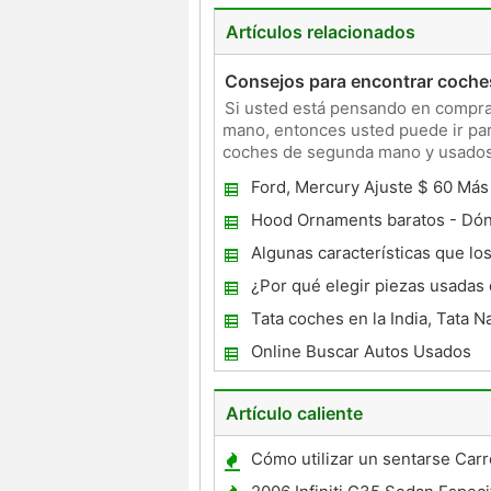
Artículos relacionados
Consejos para encontrar coches
Si usted está pensando en compra
mano, entonces usted puede ir par
coches de segunda mano y usados ​
comprar coches usados ​​o mo
Ford, Mercury Ajuste $ 60 Más
Pegatinas
Hood Ornaments baratos - Dón
buenas ofertas
Algunas características que lo
usados ​​puede prescindir
¿Por qué elegir piezas usadas 
común
Tata coches en la India, Tata N
Indica, Indigo y más
Online Buscar Autos Usados ​​
Artículo caliente
Cómo utilizar un sentarse Carre