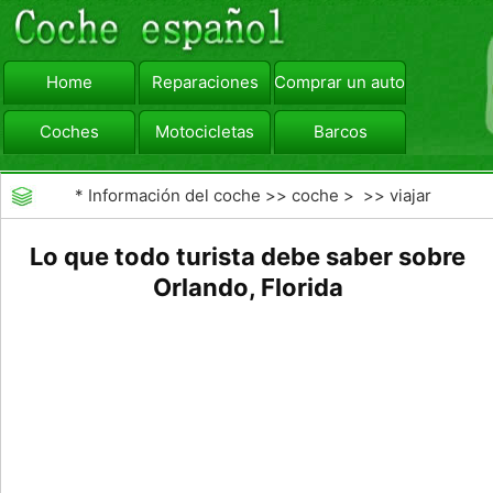
Home
Reparaciones
Comprar un automóvil
Coches
Motocicletas
Barcos
viajar
Camiones
*
Información del coche
>>
coche
> >>
viajar
Lo que todo turista debe saber sobre
Orlando, Florida