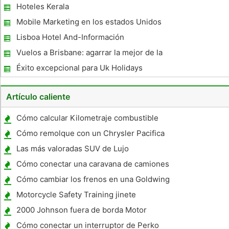
Ciudad de California
Hoteles Kerala
Mobile Marketing en los estados Unidos
finalmente está alcanzando a Europa y Asia
Lisboa Hotel And-Información
Vuelos a Brisbane: agarrar la mejor de la
ciudad de la manera rápida
Éxito excepcional para Uk Holidays
Artículo caliente
Cómo calcular Kilometraje combustible
Cómo remolque con un Chrysler Pacifica
Las más valoradas SUV de Lujo
Cómo conectar una caravana de camiones
de motor de batería
Cómo cambiar los frenos en una Goldwing
1800
Motorcycle Safety Training jinete
2000 Johnson fuera de borda Motor
Especificaciones
Cómo conectar un interruptor de Perko