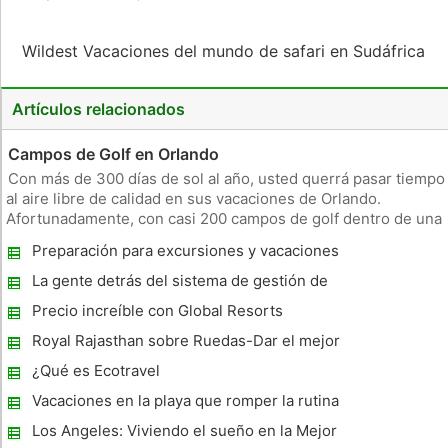
Wildest Vacaciones del mundo de safari en Sudáfrica
Artículos relacionados
Campos de Golf en Orlando
Con más de 300 días de sol al año, usted querrá pasar tiempo
al aire libre de calidad en sus vacaciones de Orlando.
Afortunadamente, con casi 200 campos de golf dentro de una
hora en coche de Orlando, usted encontrará un montón de
Preparación para excursiones y vacaciones
razones para la cabeza fuera para un buen rato en las
sun.Eagles, bir
La gente detrás del sistema de gestión de
ingresos
Precio increíble con Global Resorts
Network
Royal Rajasthan sobre Ruedas-Dar el mejor
valor para The Best Tour Of Your Life!
¿Qué es Ecotravel
Vacaciones en la playa que romper la rutina
Los Angeles: Viviendo el sueño en la Mejor