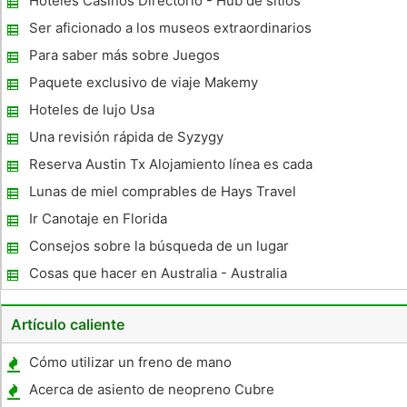
Hoteles Casinos Directorio - Hub de sitios
web de casino
Ser aficionado a los museos extraordinarios
en Chester.
Para saber más sobre Juegos
Paquete exclusivo de viaje Makemy
Hoteles de lujo Usa
Una revisión rápida de Syzygy
Reserva Austin Tx Alojamiento línea es cada
vez más fácil Everyday
Lunas de miel comprables de Hays Travel
Ir Canotaje en Florida
Consejos sobre la búsqueda de un lugar
para quedarse en la costa Sunshine
Cosas que hacer en Australia - Australia
Occidental
Artículo caliente
Cómo utilizar un freno de mano
Acerca de asiento de neopreno Cubre