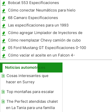
Bobcat 553 Especificaciones
Cómo conectar Neumáticos para hielo
68 Camaro Especificaciones
Las especificaciones para un 1993
Chevrolet 366 V8 gasolina motor grande
Cómo agregar Limpiador de Inyectores de
Truck
un Audi TT
Cómo reemplazar Chevy camión de cubo
apoyabrazos
05 Ford Mustang GT Especificaciones 0-100
MPH
Cómo vaciar el aceite en un Falcon 4-
Wheeler
Noticias automotrices
Cosas interesantes que
hacer en Surrey
Top montañas para escalar
The Perfect atendidas chalet
en La Tania para una familia