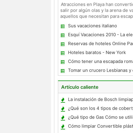
Atracciones en Playa han converti
salir por algún olas y la arena de
aquellos que necesitan para escapar
antes de que te
Sus vacaciones italiano
Esquí Vacaciones 2010 - La ele
grande
Reservas de hoteles Online Pa
hoteles en Delhi
Hoteles baratos - New York
Cómo tener una escapada romá
Tomar un crucero Lesbianas y d
ella
Artículo caliente
La instalación de Bosch limpia
¿Qué son los 4 tipos de cobert
seguro de vehículo?
¿Qué tipo de Gas Cómo se util
motor Super Charger ?
Cómo limpiar Convertible plás