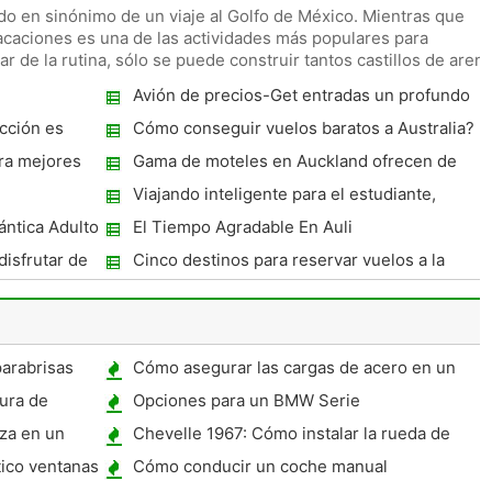
do en sinónimo de un viaje al Golfo de México. Mientras que
 vacaciones es una de las actividades más populares para
 de la rutina, sólo se puede construir tantos castillos de aren
Avión de precios-Get entradas un profundo
descuento en su próximo vuelo
cción es
Cómo conseguir vuelos baratos a Australia?
ra mejores
Gama de moteles en Auckland ofrecen de
todo para los viajeros de negocios y turistas
Viajando inteligente para el estudiante,
tarjeta Bbh club Style
ntica Adulto
El Tiempo Agradable En Auli
isfrutar de
Cinco destinos para reservar vuelos a la
India!
parabrisas
Cómo asegurar las cargas de acero en un
plano
ura de
Opciones para un BMW Serie
iza en un
Chevelle 1967: Cómo instalar la rueda de
madera
tico ventanas
Cómo conducir un coche manual