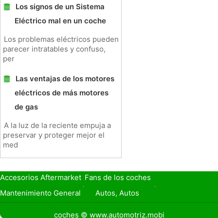
Los signos de un Sistema
Eléctrico mal en un coche
Los problemas eléctricos pueden
parecer intratables y confuso,
per
Las ventajas de los motores
eléctricos de más motores
de gas
A la luz de la reciente empuja a
preservar y proteger mejor el
med
Accesorios Aftermarket
Fans de los coches
Seguro de Coche
Préstamos y Financiación
Mantenimiento General
Autos, Autos
Seguridad Vial
Combustibles
coches © www.automotriz.mobi
Vender Mi Coche