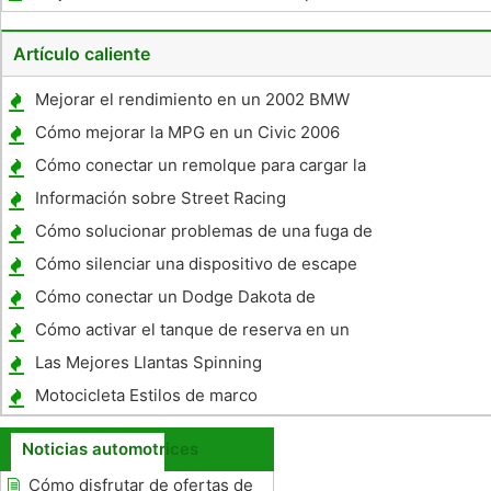
Artículo caliente
Mejorar el rendimiento en un 2002 BMW
530I
Cómo mejorar la MPG en un Civic 2006
Cómo conectar un remolque para cargar la
batería Remolque
Información sobre Street Racing
Cómo solucionar problemas de una fuga de
aceite en un Oldsmobile Alero
Cómo silenciar una dispositivo de escape
después-Market
Cómo conectar un Dodge Dakota de
Remolque
Cómo activar el tanque de reserva en un
Seadoo
Las Mejores Llantas Spinning
Motocicleta Estilos de marco
Noticias automotrices
Cómo disfrutar de ofertas de