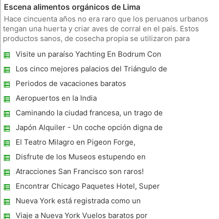
Escena alimentos orgánicos de Lima
Hace cincuenta años no era raro que los peruanos urbanos
tengan una huerta y criar aves de corral en el país. Estos
productos sanos, de cosecha propia se utilizaron para
preparar comidas nutritivas compuestas de huevos frescos,
Visite un paraíso Yachting En Bodrum Con
verduras, frutas. A medida que el mundo se hizo más
Gargantas para sus vacaciones
desarrollado grandes
Los cinco mejores palacios del Triángulo de
Oro
Periodos de vacaciones baratos
Aeropuertos en la India
Caminando la ciudad francesa, un trago de
Evian Water
Japón Alquiler - Un coche opción digna de
consideración para los turistas entusiastas
El Teatro Milagro en Pigeon Forge,
Tennessee
Disfrute de los Museos estupendo en
Chester.
Atracciones San Francisco son raros!
Encontrar Chicago Paquetes Hotel, Super
precios razonables
Nueva York está registrada como un
anfitrión para
Viaje a Nueva York Vuelos baratos por