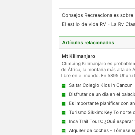
Consejos Recreacionales sobre 
El estilo de vida RV - La Rv Cl
Artículos relacionados
Mt Kilimanjaro
Climbing Kilimanjaro es probablem
de África, la montaña más alta de Á
libre en el mundo. En 5895 Uhuru 
de alred
Saltar Colegio Kids In Cancun
Disfrutar de un día en el palac
de Pedro el Grande
Es importante planificar con an
para sus próximas vacaciones!
Turismo Sikkim: Key To norte d
Tour de Medio
Inca Trail Tours: ¿Qué esperar
prepararse
Alquiler de coches - Tómese s