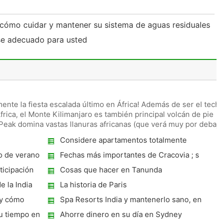
cómo cuidar y mantener su sistema de aguas residuales
ase adecuado para usted
ente la fiesta escalada último en África! Además de ser el tech
frica, el Monte Kilimanjaro es también principal volcán de pie
Peak domina vastas llanuras africanas (que verá muy por debaj
Considere apartamentos totalmente
amueblados en alquiler Melbourne para una
io de verano
Fechas más importantes de Cracovia ; s
estancia maravillosa
Historia
ticipación
Cosas que hacer en Tanunda
e la India
La historia de Paris
 y cómo
Spa Resorts India y mantenerlo sano, en
forma y relajarse
u tiempo en
Ahorre dinero en su día en Sydney