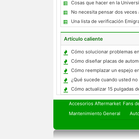
New Jersey Limo
Cosas que hacer en la Univers
para la Universidad aficionado
No necesita pensar dos veces 
Deportes
hacer una oferta Alquiler de c
Una lista de verificación Emigr
Asegúrese de tomar todo
Artículo caliente
Cómo solucionar problemas e
Chevrolet S-10 de 2.2 litros de
Cómo diseñar placas de autom
Cómo reemplazar un espejo en
Silverado 2008
¿Qué sucede cuando usted no
los pagos de coches?
Cómo actualizar 15 pulgadas de
18 pulgadas en un S10
Accesorios Aftermarket
Fans d
Mantenimiento General
Auto