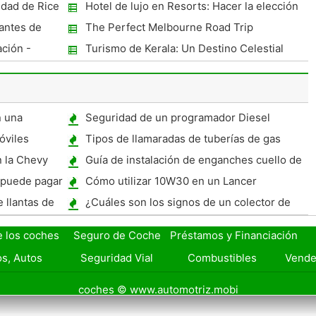
explorar cuevas
idad de Rice
Hotel de lujo en Resorts: Hacer la elección
s y padres
antes de
The Perfect Melbourne Road Trip
oches
ación -
Turismo de Kerala: Un Destino Celestial
n una
Seguridad de un programador Diesel
l motor
óviles
Tipos de llamaradas de tuberías de gas
 la Chevy
Guía de instalación de enganches cuello de
cisne
 puede pagar
Cómo utilizar 10W30 en un Lancer
 llantas de
¿Cuáles son los signos de un colector de
admisión con fugas?
e los coches
Seguro de Coche
Préstamos y Financiación
s, Autos
Seguridad Vial
Combustibles
Vende
coches © www.automotriz.mobi