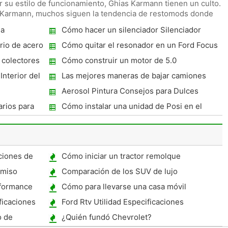
 su estilo de funcionamiento, Ghias Karmann tienen un culto.
 Karmann, muchos siguen la tendencia de restomods donde
la
Cómo hacer un silenciador Silenciador
rio de acero
Cómo quitar el resonador en un Ford Focus
 colectores
Cómo construir un motor de 5.0
Performance Mustang
Interior del
Las mejores maneras de bajar camiones
GMC
Aerosol Pintura Consejos para Dulces
colores
rios para
Cómo instalar una unidad de Posi en el
trasero
ciones de
Cómo iniciar un tractor remolque
rmiso
Comparación de los SUV de lujo
formance
Cómo para llevarse una casa móvil
Remolque
ficaciones
Ford Rtv Utilidad Especificaciones
o de
¿Quién fundó Chevrolet?