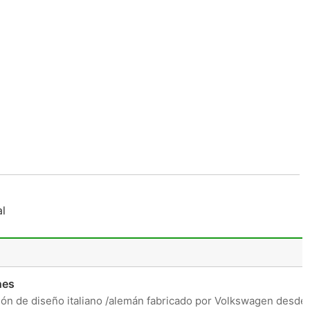
al
nes
ión de diseño italiano /alemán fabricado por Volkswagen desde