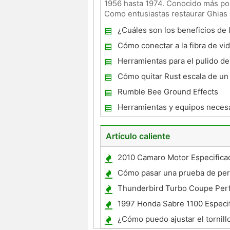
1956 hasta 1974. Conocido más por
Como entusiastas restaurar Ghias
restaurar la mayoría de
¿Cuáles son los beneficios de 
personalización?
Cómo conectar a la fibra de vid
Herramientas para el pulido de
de admisión
Cómo quitar Rust escala de un 
tanque de gas
Rumble Bee Ground Effects
Herramientas y equipos necesa
una personalización Car Shop
Artículo caliente
2010 Camaro Motor Especifica
tamaño
Cómo pasar una prueba de pe
Thunderbird Turbo Coupe Per
1997 Honda Sabre 1100 Especi
del carburador
¿Cómo puedo ajustar el tornill