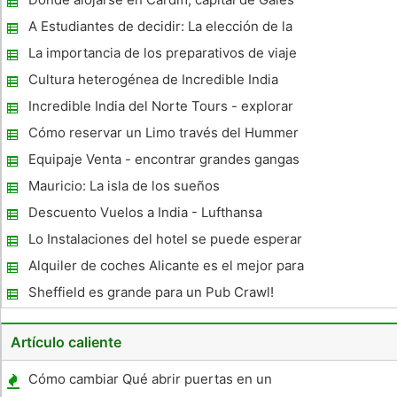
los detalles. Celebrity Cruises menudo son premiados con el
codiciado
A Estudiantes de decidir: La elección de la
guitarra más fino de estudio
La importancia de los preparativos de viaje
Cultura heterogénea de Incredible India
Incredible India del Norte Tours - explorar
la belleza de la India del norte
Cómo reservar un Limo través del Hummer
Limo Los Angeles Helpline?
Equipaje Venta - encontrar grandes gangas
Mauricio: La isla de los sueños
Descuento Vuelos a India - Lufthansa
Aerolíneas
Lo Instalaciones del hotel se puede esperar
de, cuando se aloje en un diverso Niveles
Alquiler de coches Alicante es el mejor para
Alojamiento
todos
Sheffield es grande para un Pub Crawl!
Artículo caliente
Cómo cambiar Qué abrir puertas en un