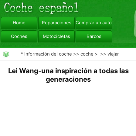
Home
Reparaciones
Comprar un automóvil
Coches
Motocicletas
Barcos
viajar
Camiones
*
Información del coche
>>
coche
> >>
viajar
Lei Wang-una inspiración a todas las
generaciones