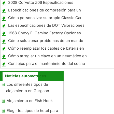
Toyota Prius HSD
2008 Corvette Z06 Especificaciones
Especificaciones de compresión para un
Ford 5,0 litros
Cómo personalizar su propio Classic Car
Online
Las especificaciones de DOT Valoraciones
neumáticos
1968 Chevy El Camino Factory Opciones
Cómo solucionar problemas de un mando
de arranque del dogo en un Mazda 3
Cómo reemplazar los cables de batería en
un Chrysler Concorde Lx 1996
Cómo arreglar un clavo en un neumático en
un coche
Consejos para el mantenimiento del coche
en los viajes largos
Noticias automotrices
Los diferentes tipos de
alojamiento en Gurgaon
Alojamiento en Fish Hoek
Elegir los tipos de hotel para