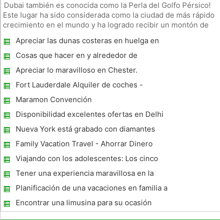
Dubai también es conocida como la Perla del Golfo Pérsico!
Este lugar ha sido considerada como la ciudad de más rápido
crecimiento en el mundo y ha logrado recibir un montón de
popularidad en tiempo rápido. Desde el punto de vista global,
Apreciar las dunas costeras en huelga en
Dubai ha logrado recibir su parte de los turistas y visitante
Littlehampton
Cosas que hacer en y alrededor de
Melbourne # 4 :: High Country
Apreciar lo maravilloso en Chester.
Fort Lauderdale Alquiler de coches -
necesita alquilar un coche en Fort
Maramon Convención
Lauderdale
Disponibilidad excelentes ofertas en Delhi
Hotel de reservas
Nueva York está grabado con diamantes
Family Vacation Travel - Ahorrar Dinero
Mientras Viaja
Viajando con los adolescentes: Los cinco
mejores consejos para unas vacaciones
Tener una experiencia maravillosa en la
tranquilas en familia
selva tropical Daintree
Planificación de una vacaciones en familia a
Six Flags Great America en Chicago
Encontrar una limusina para su ocasión
especial