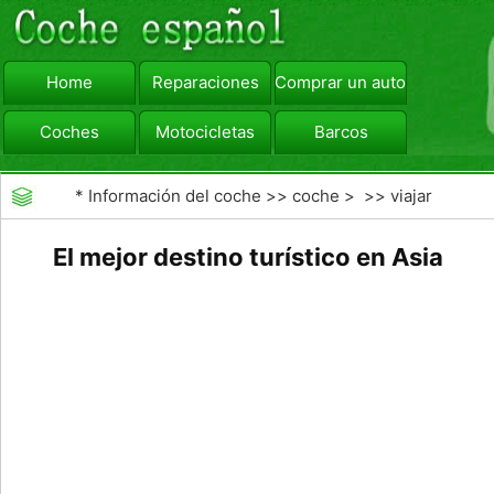
Home
Reparaciones
Comprar un automóvil
Coches
Motocicletas
Barcos
viajar
Camiones
*
Información del coche
>>
coche
> >>
viajar
El mejor destino turístico en Asia