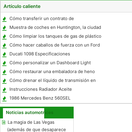
Artículo caliente
Cómo transferir un contrato de
arrendamiento Mercedes
Muestra de coches en Huntington, la ciudad
más grande de Indiana
Cómo limpiar los tanques de gas de plástico
Cómo hacer caballos de fuerza con un Ford
289 V-8
Ducati 1098 Especificaciones
Cómo personalizar un Dashboard Light
Cómo restaurar una embaladora de heno
Cómo drenar el líquido de transmisión en
un Ford Explorer 1996
Instrucciones Radiador Aceite
1986 Mercedes Benz 560SEL
Especificaciones
Noticias automotrices
La magia de Las Vegas
(además de que desaparece