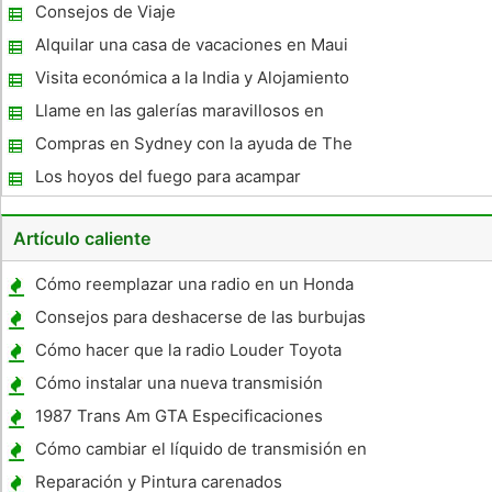
Consejos de Viaje
Alquilar una casa de vacaciones en Maui
Visita económica a la India y Alojamiento
Barato
Llame en las galerías maravillosos en
preciosa Manchester
Compras en Sydney con la ayuda de The
Monorail O Light Rail
Los hoyos del fuego para acampar
Artículo caliente
Cómo reemplazar una radio en un Honda
Civic 2005
Consejos para deshacerse de las burbujas
de aire en una etiqueta engomada del vinilo
Cómo hacer que la radio Louder Toyota
en un coche
Tundra en el
Cómo instalar una nueva transmisión
1987 Trans Am GTA Especificaciones
Cómo cambiar el líquido de transmisión en
un Mercury Mountaineer 2002
Reparación y Pintura carenados