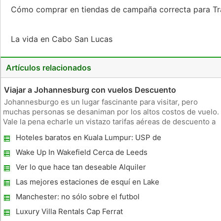
Cómo comprar en tiendas de campaña correcta para Trai
La vida en Cabo San Lucas
Artículos relacionados
Viajar a Johannesburg con vuelos Descuento
Johannesburgo es un lugar fascinante para visitar, pero
muchas personas se desaniman por los altos costos de vuelo.
Vale la pena echarle un vistazo tarifas aéreas de descuento a
Johannesburgo, ya que le puede ahorrar mucho dinero.
Hoteles baratos en Kuala Lumpur: USP de
Cuanto más dinero se puede ahorrar en su vuelo, más el
Turismo de Malasia
gasto de diner
Wake Up In Wakefield Cerca de Leeds
Ver lo que hace tan deseable Alquiler
temporal
Las mejores estaciones de esquí en Lake
Tahoe
Manchester: no sólo sobre el futbol
Luxury Villa Rentals Cap Ferrat