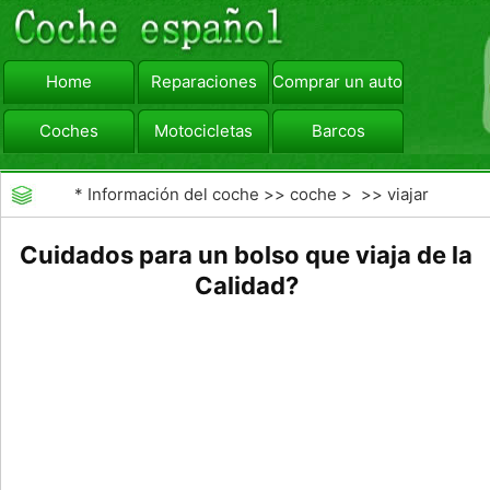
Home
Reparaciones
Comprar un automóvil
Coches
Motocicletas
Barcos
viajar
Camiones
*
Información del coche
>>
coche
> >>
viajar
Cuidados para un bolso que viaja de la
Calidad?