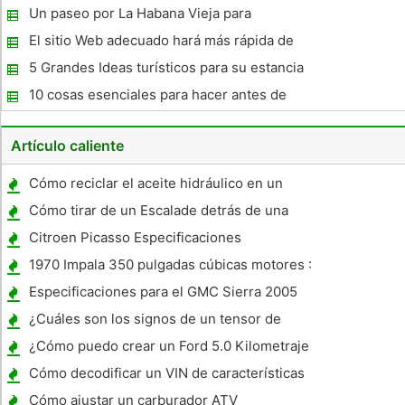
Un paseo por La Habana Vieja para
comenzar sus vacaciones Cuba
El sitio Web adecuado hará más rápida de
obtener motos de agua usados ​​para la venta
5 Grandes Ideas turísticos para su estancia
en Tanzania
10 cosas esenciales para hacer antes de
sus vacaciones
Artículo caliente
Cómo reciclar el aceite hidráulico en un
Tractor
Cómo tirar de un Escalade detrás de una
casa rodante
Citroen Picasso Especificaciones
1970 Impala 350 pulgadas cúbicas motores :
Especificaciones
Especificaciones para el GMC Sierra 2005
¿Cuáles son los signos de un tensor de
correa mal?
¿Cómo puedo crear un Ford 5.0 Kilometraje
de combustible?
Cómo decodificar un VIN de características
y opciones
Cómo ajustar un carburador ATV