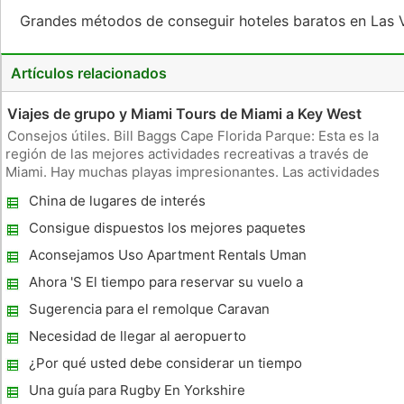
Grandes métodos de conseguir hoteles baratos en Las
Artículos relacionados
Viajes de grupo y Miami Tours de Miami a Key West
Consejos útiles. Bill Baggs Cape Florida Parque: Esta es la
región de las mejores actividades recreativas a través de
Miami. Hay muchas playas impresionantes. Las actividades
recreativas como la pesca, tomar el sol y practicar
China de lugares de interés
senderismo. Edward Leedskainin tallada por su cuenta un
maravilloso casti
Consigue dispuestos los mejores paquetes
de viaje de luna de miel
Aconsejamos Uso Apartment Rentals Uman
- Beter Entonces hotel
Ahora 'S El tiempo para reservar su vuelo a
Manila y descubrir la exótica Filipinas
Sugerencia para el remolque Caravan
Necesidad de llegar al aeropuerto
Aeropuerto Fast Cabs son la mejor opción
¿Por qué usted debe considerar un tiempo
compartido
Una guía para Rugby En Yorkshire