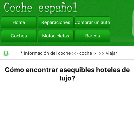
Home
Reparaciones
Comprar un automóvil
Coches
Motocicletas
Barcos
viajar
Camiones
*
Información del coche
>>
coche
> >>
viajar
Cómo encontrar asequibles hoteles de
lujo?