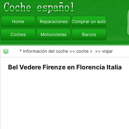
Home
Reparaciones
Comprar un automóvil
Coches
Motocicletas
Barcos
viajar
Camiones
*
Información del coche
>>
coche
> >>
viajar
Bel Vedere Firenze en Florencia Italia