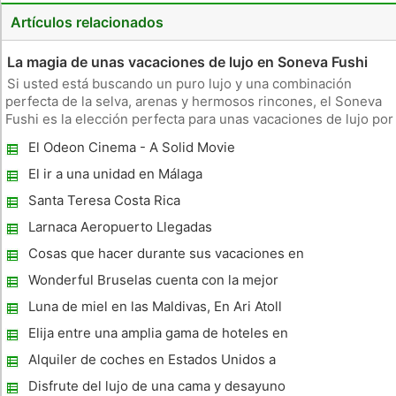
Artículos relacionados
La magia de unas vacaciones de lujo en Soneva Fushi
Si usted está buscando un puro lujo y una combinación
perfecta de la selva, arenas y hermosos rincones, el Soneva
Fushi es la elección perfecta para unas vacaciones de lujo por
arte de magia en una privada isla. El complejo by Six Senses
El Odeon Cinema - A Solid Movie
es puramente lujoso y perfecto para unas vacaciones. El
Experience Going
comple
El ir a una unidad en Málaga
Santa Teresa Costa Rica
Larnaca Aeropuerto Llegadas
Cosas que hacer durante sus vacaciones en
Lanzarote
Wonderful Bruselas cuenta con la mejor
Steak Houses
Luna de miel en las Maldivas, En Ari Atoll
Norte
Elija entre una amplia gama de hoteles en
Harrogate
Alquiler de coches en Estados Unidos a
satisfacer sus necesidades
Disfrute del lujo de una cama y desayuno