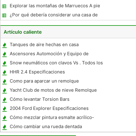
romántico
Explorar las montañas de Marruecos A pie
¿Por qué debería considerar una casa de
vacaciones cuando se va de vacaciones en
la Florida.
Artículo caliente
Tanques de aire hechas en casa
Ascensores Automoción y Equipo de
Equilibrio
Snow neumáticos con clavos Vs . Todos los
neumáticos de
HHR 2.4 Especificaciones
Como para aparcar un remolque
Yacht Club de motos de nieve Remolque
Especificaciones
Cómo levantar Torsion Bars
2004 Ford Explorer Especificaciones
Cómo mezclar pintura esmalte acrílico-
Based
Cómo cambiar una rueda dentada