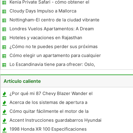
vacaciones de verano
Kenia Private Safari - cómo obtener el
máximo valor de su Tour Privado
Cloudy Days Impulso a Mallorca
Nottingham-El centro de la ciudad vibrante
de Uk
Londres Vuelos Apartamentos: A Dream
Come True
Hoteles y vacaciones en Rajasthan
¿Cómo no te puedes perder sus próximas
vacaciones Bali
Cómo elegir un apartamento para cualquier
situación
Lo Escandinavia tiene para ofrecer: Oslo,
Estocolmo y Helsinki
Artículo caliente
¿Por qué mi 87 Chevy Blazer Wander el
camino?
Acerca de los sistemas de apertura a
distancia
Cómo quitar fácilmente el motor de la
Yamaha XS650
Accent Instrucciones guardabarros Hyundai
1998 Honda XR 100 Especificaciones