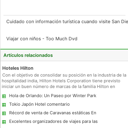
Cuidado con información turística cuando visite San D
Viajar con niños - Too Much Dvd
Artículos relacionados
Hoteles Hilton
Con el objetivo de consolidar su posición en la industria de la
hospitalidad india, Hilton Hotels Corporation tiene previsto
iniciar un buen número de marcas de la familia Hilton en
todos los segmentos del mercado. En la actualidad, 21
Hola de Orlando: Un Paseo por Winter Park
propiedades están en proceso, y se espera comenzar a
- un toque de Nueva Inglaterra en Florida
funcionar e
Tokio Japón Hotel comentario
Récord de venta de Caravanas estáticas En
Uk Holiday Parks
Excelentes organizadores de viajes para las