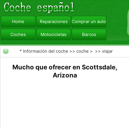
Home
Reparaciones
Comprar un automóvil
Coches
Motocicletas
Barcos
viajar
Camiones
*
Información del coche
>>
coche
> >>
viajar
Mucho que ofrecer en Scottsdale,
Arizona