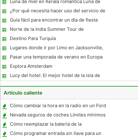
Luna de miel en Kerala romántica Luna de
Alicante
miel Destino De India
¿Por qué necesita hacer uso del servicio de
transporte de coches en USA
Guía fácil para encontrar un día de fiesta
barato uso de Internet
Norte de la India Summer Tour de
Vacaciones Holiday
Destino Para Turquía
Lugares donde ir por Limo en Jacksonville,
Fl
Pasar una temporada de verano en Europa
Explora Amsterdam
Lucy del hotel: El mejor hotel de la isla de
Evia para sus vacaciones y las necesidades
empresariales
Artículo caliente
Cómo cambiar la hora en la radio en un Ford
Explorer 1999
Nevada seguros de coches Límites mínimos
de responsabilidad
Cómo reemplazar la batería de la
motocicleta Vulcan
Cómo programar entrada sin llave para un