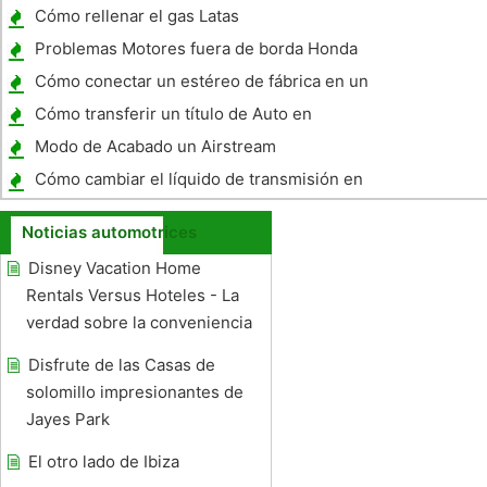
Nissan Maxima
Cómo rellenar el gas Latas
Problemas Motores fuera de borda Honda
Cómo conectar un estéreo de fábrica en un
camión Ford XLT 2006
Cómo transferir un título de Auto en
Carolina del Sur
Modo de Acabado un Airstream
Cómo cambiar el líquido de transmisión en
un Honda Civic 1993
Noticias automotrices
Disney Vacation Home
Rentals Versus Hoteles - La
verdad sobre la conveniencia
Disfrute de las Casas de
solomillo impresionantes de
Jayes Park
El otro lado de Ibiza