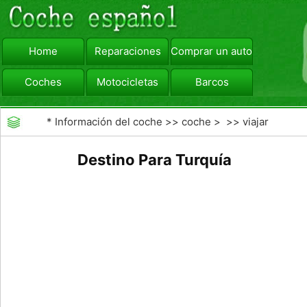
Home
Reparaciones
Comprar un automóvil
Coches
Motocicletas
Barcos
viajar
Camiones
*
Información del coche
>>
coche
> >>
viajar
Destino Para Turquía