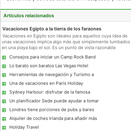
Artículos relacionados
Vacaciones Egipto a la tierra de los faraones
Vacaciones en Egipto son ideales para aquellos cuya idea de
unas vacaciones implica algo más que simplemente tumbados
en una playa bajo el sol. Es un punto de vista razonable
después de todo, usted realmente no tiene que viajar miles
Consejos para iniciar un Camp Rock Band
de kilómetros en todo el mundo para hacer eso. Hay
hermosas playas
Lo barato son baratos Las Vegas Hotel
Rooms?
Herramientas de navegación y Turismo a
través de Nueva Terrain
Una de vacaciones en París Holiday
Sydney Harbour: disfrutar de la famosa
bahía de Sydney en su Sydney Holiday
Un planificador Sede puede ayudar a tomar
las mejores decisiones
Londres tiene porciones de pubs y bares
Alquiler de coches Irlanda para añadir más
comodidad a su viaje de vacaciones
Holiday Travel