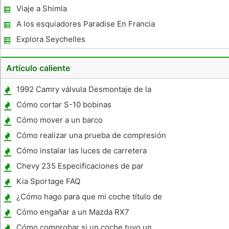
Viaje a Shimla
A los esquiadores Paradise En Francia
Explora Seychelles
Artículo caliente
1992 Camry válvula Desmontaje de la
cubierta
Cómo cortar S-10 bobinas
Cómo mover a un barco
Cómo realizar una prueba de compresión
en el motor de un Chevrolet Corvette
Cómo instalar las luces de carretera
Chevy 235 Especificaciones de par
Kia Sportage FAQ
¿Cómo hago para que mi coche título de
Maryland en línea?
Cómo engañar a un Mazda RX7
Cómo comprobar si un coche tuvo un