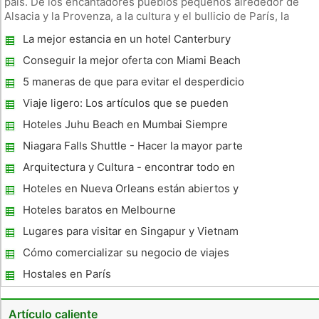
país. De los encantadores pueblos pequeños alrededor de
Alsacia y la Provenza, a la cultura y el bullicio de París, la
estética de Francia no pueden ser puestas en duda. No es de
La mejor estancia en un hotel Canterbury
extrañar entonces que la compilación de una lista de los
Conseguir la mejor oferta con Miami Beach
Hotel y Alojamiento Ofertas
5 maneras de que para evitar el desperdicio
Cash On Holidays Resort
Viaje ligero: Los artículos que se pueden
rentar cuando usted llegue a su destino
Hoteles Juhu Beach en Mumbai Siempre
sorprende You
Niagara Falls Shuttle - Hacer la mayor parte
de su tiempo en
Arquitectura y Cultura - encontrar todo en
Barcelona, ​​
Hoteles en Nueva Orleans están abiertos y
listos para la acción
Hoteles baratos en Melbourne
Lugares para visitar en Singapur y Vietnam
Cómo comercializar su negocio de viajes
basados ​​en el hogar
Hostales en París
Artículo caliente