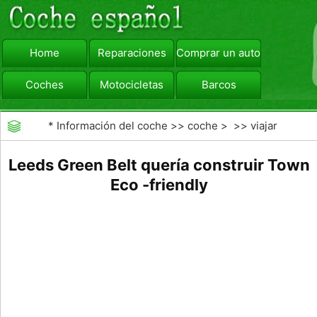
Home
Reparaciones
Comprar un automóvil
Coches
Motocicletas
Barcos
viajar
Camiones
*
Información del coche
>>
coche
> >>
viajar
Leeds Green Belt quería construir Town
Eco -friendly