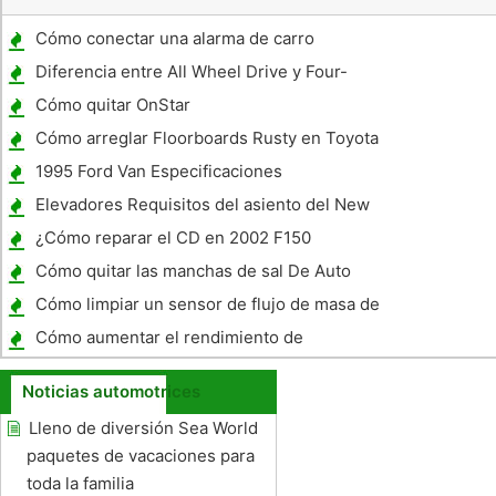
Cómo conectar una alarma de carro
Diferencia entre All Wheel Drive y Four-
Wheel Drive
Cómo quitar OnStar
Cómo arreglar Floorboards Rusty en Toyota
Truck
1995 Ford Van Especificaciones
Elevadores Requisitos del asiento del New
York
¿Cómo reparar el CD en 2002 F150
Cómo quitar las manchas de sal De Auto
Paint
Cómo limpiar un sensor de flujo de masa de
aire GM
Cómo aumentar el rendimiento de
combustible en un GMC Yukon y Chevy
Noticias automotrices
Tahoe
Lleno de diversión Sea World
paquetes de vacaciones para
toda la familia