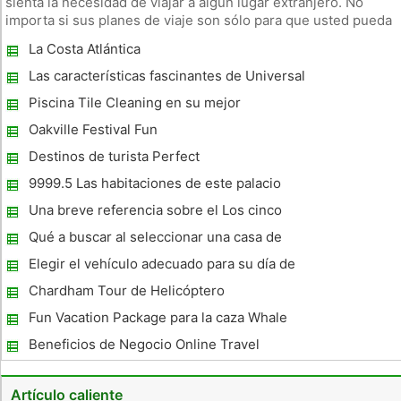
sienta la necesidad de viajar a algún lugar extranjero. No
importa si sus planes de viaje son sólo para que usted pueda
ir al estado de al lado, en lugar de buscar un hotel para
La Costa Atlántica
alojarse en, probar algo diferente con alquileres de
vacaciones. N
Las características fascinantes de Universal
Studios
Piscina Tile Cleaning en su mejor
Oakville Festival Fun
Destinos de turista Perfect
9999.5 Las habitaciones de este palacio
Una breve referencia sobre el Los cinco
mejores hoteles en Singapur
Qué a buscar al seleccionar una casa de
huéspedes en Dublin
Elegir el vehículo adecuado para su día de
fiesta de las agencias de alquiler de coches
Chardham Tour de Helicóptero
Fun Vacation Package para la caza Whale
Beneficios de Negocio Online Travel
Agency
Artículo caliente