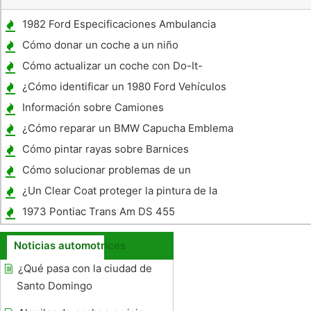
1982 Ford Especificaciones Ambulancia
Cómo donar un coche a un niño
Cómo actualizar un coche con Do-It-
Yourself Después-Market Parts
¿Cómo identificar un 1980 Ford Vehículos
Comerciales
Información sobre Camiones
Semirremolques Con Super Singles
¿Cómo reparar un BMW Capucha Emblema
Cómo pintar rayas sobre Barnices
Cómo solucionar problemas de un
carburador de 4 gargantas
¿Un Clear Coat proteger la pintura de la
decoloración ?
1973 Pontiac Trans Am DS 455
Especificaciones
Noticias automotrices
¿Qué pasa con la ciudad de
Santo Domingo