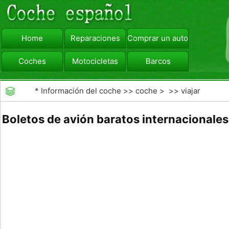
Home
Reparaciones
Comprar un automóvil
Coches
Motocicletas
Barcos
viajar
Camiones
*
Información del coche
>>
coche
> >>
viajar
Boletos de avión baratos internacionales