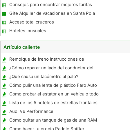
Consejos para encontrar mejores tarifas
aéreas
Gite Alquiler de vacaciones en Santa Pola
España
Acceso total cruceros
Hoteles inusuales
Artículo caliente
Remolque de freno Instrucciones de
cableado del controlador
¿Cómo reparar un lado del conductor del
coche del cinturón de la hebilla
¿Qué causa un tacómetro al palo?
Cómo pulir una lente de plástico Faro Auto
Cómo probar el estator en un vehículo todo
terreno
Lista de los 5 hoteles de estrellas frontales
y laterales Coches
Audi V6 Performance
Cómo quitar un tanque de gas de una RAM
2500 2001
Cómo hacer tu propio Paddle Shifter