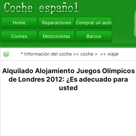
Home
Reparaciones
Comprar un automóvil
Coches
Motocicletas
Barcos
viajar
Camiones
*
Información del coche
>>
coche
> >>
viajar
Alquilado Alojamiento Juegos Olímpicos
de Londres 2012: ¿Es adecuado para
usted