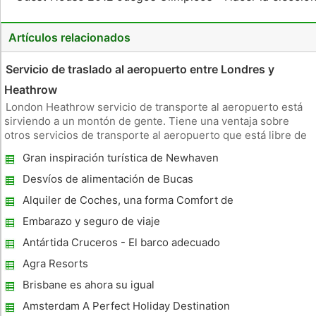
Artículos relacionados
Servicio de traslado al aeropuerto entre Londres y
Heathrow
London Heathrow servicio de transporte al aeropuerto está
sirviendo a un montón de gente. Tiene una ventaja sobre
otros servicios de transporte al aeropuerto que está libre de
los problemas de atascos de tráfico y el equipaje de
Gran inspiración turística de Newhaven
elevación. Número de aviones en tierra y despegue del
aeropuerto de Hea
Desvíos de alimentación de Bucas
Alquiler de Coches, una forma Comfort de
viajar a Baja Tasa de
Embarazo y seguro de viaje
Antártida Cruceros - El barco adecuado
puede hacer o romper su viaje
Agra Resorts
Brisbane es ahora su igual
Amsterdam A Perfect Holiday Destination