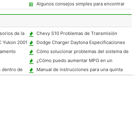
aderamente
Bien usted necesita aprender rápido
Algunos consejos simples para encontrar
dad
francés?
los vuelos más baratos de avión
orios de la
Chevy S10 Problemas de Transmisión
C Yukon 2001
Dodge Charger Daytona Especificaciones
lvamento
Cómo solucionar problemas del sistema de
escape en una Dodge Ram
¿Cómo puedo aumentar MPG en un
Forester?
​​dentro de
Manual de instrucciones para una quinta
orda de dos
rueda de enganche Husky