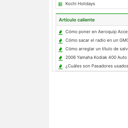
Queensland, Brisbane es verd
Kochi Holidays
Su Paises más habitable la ciu
Artículo caliente
Cómo poner en Aeroquip Acces
manguera
Cómo sacar el radio en un GM
Cómo arreglar un título de sa
2006 Yamaha Kodiak 400 Auto
Especificaciones
¿Cuáles son Pasadores usados 
un bloque de motor fuera de b
tiempos 225CV?