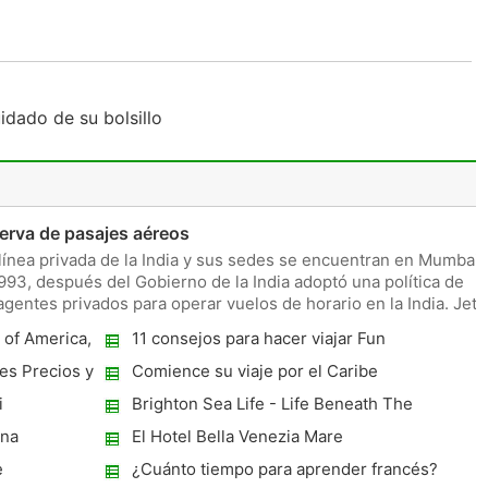
s
idado de su bolsillo
erva de pasajes aéreos
línea privada de la India y sus sedes se encuentran en Mumbai.
993, después del Gobierno de la India adoptó una política de
 agentes privados para operar vuelos de horario en la India. Jet
 of America,
11 consejos para hacer viajar Fun
es Precios y
Comience su viaje por el Caribe
Senderismo En Dominica
i
Brighton Sea Life - Life Beneath The
Surface
ina
El Hotel Bella Venezia Mare
e
¿Cuánto tiempo para aprender francés?