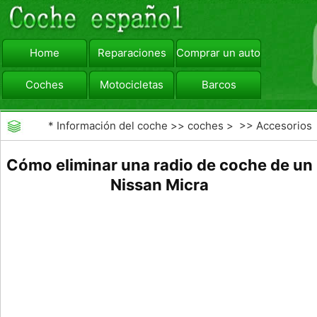
Home
Reparaciones
Comprar un automóvil
Coches
Motocicletas
Barcos
viajar
Camiones
*
Información del coche
>>
coches
> >>
Accesorios
Aftermarket
>>
Radios de los coches
Cómo eliminar una radio de coche de un
Nissan Micra