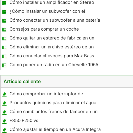
2006
Cómo instalar un amplificador en Stereo
Factory
¿Cómo instalar un subwoofer con el
sistema 460 Mach?
Cómo conectar un subwoofer a una batería
de carro
Consejos para comprar un coche
subwoofer
Cómo quitar un estéreo de fábrica en un
Evo X
Cómo eliminar un archivo estéreo de un
Chevy 2006
Cómo conectar altavoces para Max Bass
Cómo poner un radio en un Chevelle 1965
Artículo caliente
Cómo comprobar un interruptor de
encendido mal
Productos químicos para eliminar el agua
del aceite usado del motor
Cómo cambiar los frenos de tambor en un
Honda Civic
F350 F250 vs
Cómo ajustar el tiempo en un Acura Integra