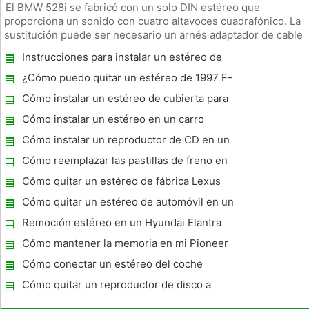
El BMW 528i se fabricó con un solo DIN estéreo que
proporciona un sonido con cuatro altavoces cuadrafónico. La
sustitución puede ser necesario un arnés adaptador de cable
y el arnés adaptador estéreo, lo que hace que la instalación
Instrucciones para instalar un estéreo de
sea más fácil. El instalador promedio estéreo patio trasero
automóvil en un Impala 2005
puede re
¿Cómo puedo quitar un estéreo de 1997 F-
150?
Cómo instalar un estéreo de cubierta para
automóviles
Cómo instalar un estéreo en un carro
Honda Accord EX
Cómo instalar un reproductor de CD en un
S500
Cómo reemplazar las pastillas de freno en
un C230 Sport 2004
Cómo quitar un estéreo de fábrica Lexus
Cómo quitar un estéreo de automóvil en un
Cadillac DeVille
Remoción estéreo en un Hyundai Elantra
2007
Cómo mantener la memoria en mi Pioneer
DEH-P5100UB
Cómo conectar un estéreo del coche
Blaupunkt
Cómo quitar un reproductor de disco a
partir de un Audi TT