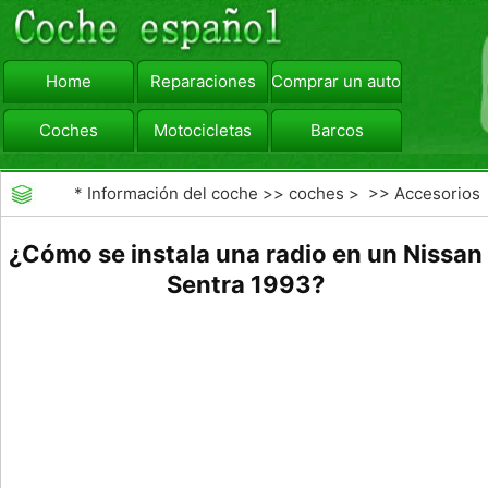
Home
Reparaciones
Comprar un automóvil
Coches
Motocicletas
Barcos
viajar
Camiones
*
Información del coche
>>
coches
> >>
Accesorios
Aftermarket
>>
Radios de los coches
¿Cómo se instala una radio en un Nissan
Sentra 1993?