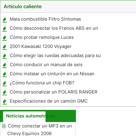
Artículo caliente
Mala combustible Filtro Síntomas
Cómo desconectar los Frenos ABS en un
Chevy Venture
Cómo probar remolque Luces
2001 Kawasaki 1200 Voyager
Especificaciones
Cómo elegir las ruedas adecuadas para su
coche de carreras
Cómo conducir un manual de seis
velocidades Mazda RX-8
Cómo instalar un cinturón en un Nissan
Pickup Truck 1995
¿Cómo funciona un chip FOB?
Cómo personalizar un POLARIS RANGER
Especificaciones de un camión GMC
Medium-Duty
Noticias automotrices
Cómo conectar un MP3 en un
Chevy Equinox 2006