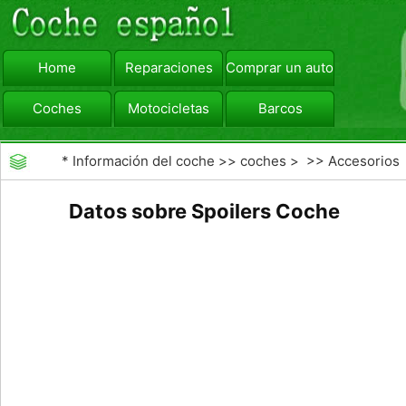
Home
Reparaciones
Comprar un automóvil
Coches
Motocicletas
Barcos
viajar
Camiones
*
Información del coche
>>
coches
> >>
Accesorios
Aftermarket
>>
Exterior Opciones Aftermarket
Datos sobre Spoilers Coche