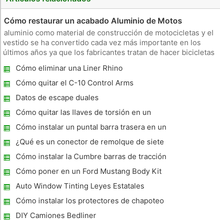
Cómo restaurar un acabado Aluminio de Motos
aluminio como material de construcción de motocicletas y el
vestido se ha convertido cada vez más importante en los
últimos años ya que los fabricantes tratan de hacer bicicletas
económicas de bajo peso. Algunos afirman que el material no
Cómo eliminar una Liner Rhino
tiene el mismo brillo que el cromo hace, y así optar por piez
Cómo quitar el C-10 Control Arms
Datos de escape duales
Cómo quitar las llaves de torsión en un
Chevy Colorado
Cómo instalar un puntal barra trasera en un
Del Sol
¿Qué es un conector de remolque de siete
pines?
Cómo instalar la Cumbre barras de tracción
Cómo poner en un Ford Mustang Body Kit
1998
Auto Window Tinting Leyes Estatales
Cómo instalar los protectores de chapoteo
en una Silverado
DIY Camiones Bedliner