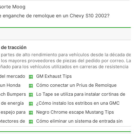
resorte Moog
de enganche de remolque en un Chevy S10 2002?
 de tracción
 partes de alto rendimiento para vehículos desde la década de
 los mayores proveedores de piezas del pedido por correo. La
ñado para los vehículos utilizados en carreras de resistencia
 del mercado
GM Exhaust Tips
 un Honda
Cómo conectar un Prius de Remolque
nch Bumpers
Lo Tape se utiliza para instalar cortinas de
ventilación ?
 de energía
¿Cómo instalo los estribos en una GMC
Sierra 2008?
espejo para
Negro Chrome escape Mustang Tips
otectores de
Cómo eliminar un sistema de entrada sin
llave en un Honda Accord 2003