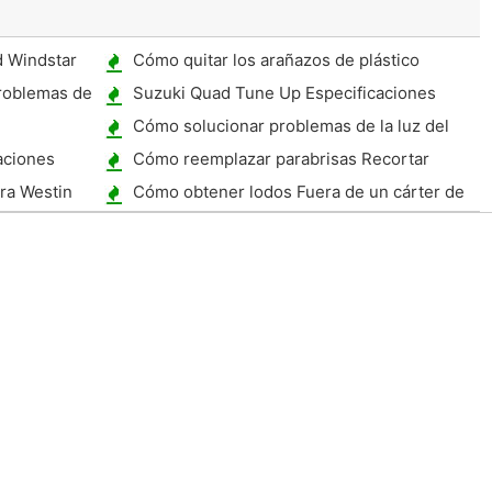
d Windstar
Cómo quitar los arañazos de plástico
Chrome
roblemas de
Suzuki Quad Tune Up Especificaciones
azda 626?
Cómo solucionar problemas de la luz del
motor en una Silverado 1989
aciones
Cómo reemplazar parabrisas Recortar
ara Westin
Cómo obtener lodos Fuera de un cárter de
aceite