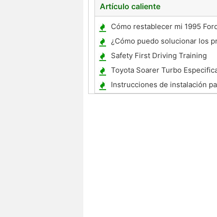
Artículo caliente
Cómo restablecer mi 1995 For
ABS Light
¿Cómo puedo solucionar los p
la luz del motor en un 1993 M
Safety First Driving Training
Toyota Soarer Turbo Especific
Instrucciones de instalación p
Nerf Bars