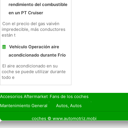
rendimiento del combustible
en un PT Cruiser
Con el precio del gas vaivén
impredecible, más conductores
están t
Vehículo Operación aire
acondicionado durante Frío
El aire acondicionado en su
coche se puede utilizar durante
todo e
Accesorios Aftermarket
Fans de los coches
Seguro de Coche
Préstamos y Financiación
Mantenimiento General
Autos, Autos
Seguridad Vial
Combustibles
coches © www.automotriz.mobi
Vender Mi Coche