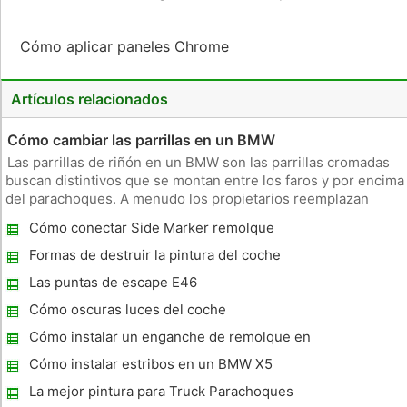
Cómo aplicar paneles Chrome
Artículos relacionados
Cómo cambiar las parrillas en un BMW
Las parrillas de riñón en un BMW son las parrillas cromadas
buscan distintivos que se montan entre los faros y por encima
del parachoques. A menudo los propietarios reemplazan
viejas, parrillas astillados por otras nuevas o simplemente
Cómo conectar Side Marker remolque
quieren cambiar las rejillas con un diseño de aspecto más
Lámparas
modern
Formas de destruir la pintura del coche
Las puntas de escape E46
Cómo oscuras luces del coche
Cómo instalar un enganche de remolque en
un Dodge Journey RT AWD 2010
Cómo instalar estribos en un BMW X5
La mejor pintura para Truck Parachoques