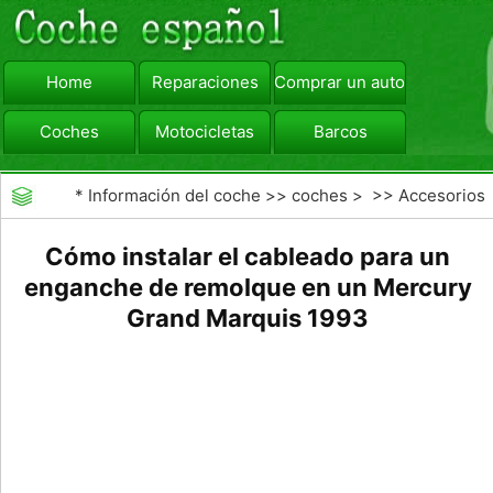
Home
Reparaciones
Comprar un automóvil
Coches
Motocicletas
Barcos
viajar
Camiones
*
Información del coche
>>
coches
> >>
Accesorios
Aftermarket
>>
Exterior Opciones Aftermarket
Cómo instalar el cableado para un
enganche de remolque en un Mercury
Grand Marquis 1993