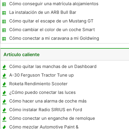
Cómo conseguir una matrícula alojamientos
en Montana
La instalación de un ARB Bull Bar
Cómo quitar el escape de un Mustang GT
Cómo cambiar el color de un coche Smart
Cómo conectar a mi caravana a mi Goldwing
1800 con un convertidor de cinco a cuatro
Artículo caliente
Cómo quitar las manchas de un Dashboard
A-30 Ferguson Tractor Tune up
Especificaciones
Roketa Rendimiento Scooter
¿Cómo puedo conectar las luces
encendidas Mis Estribos para mi '99 Chevy
Cómo hacer una alarma de coche más
Suburban?
sensible
Cómo instalar Radio SIRIUS en Ford
Cómo conectar un enganche de remolque
en un Toyota Highlander 2008
Cómo mezclar Automotive Paint &