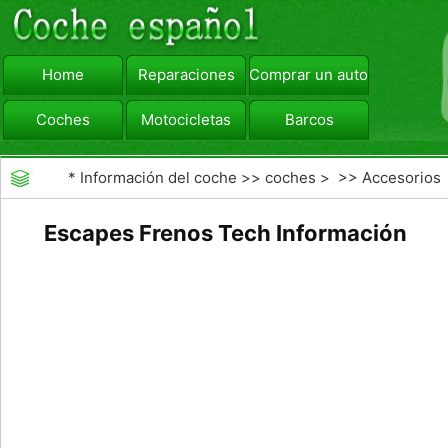
Home
Reparaciones
Comprar un automóvil
Coches
Motocicletas
Barcos
viajar
Camiones
*
Información del coche
>>
coches
> >>
Accesorios
Aftermarket
>>
Generales Actualizaciones Auto
Escapes Frenos Tech Información