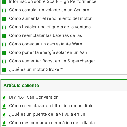
Información sobre Spark High Performance
Tapones para un Mercury Grand Marquis
Cómo cambiar un volante en un Camaro
2000
1994
Cómo aumentar el rendimiento del motor
con un sistema de admisión de espolón
Cómo instalar una etiqueta de la ventana
corto
del coche sin burbujas de aire
Cómo reemplazar las baterías de las
entradas sin llave
Cómo conectar un cabrestante Warn
Cómo poner la energía solar en un Van
Cómo aumentar Boost en un Supercharger
Saleen
¿Qué es un motor Stroker?
Artículo caliente
DIY 4X4 Van Conversion
Cómo reemplazar un filtro de combustible
en un Ford Ranger 2001
¿Qué es un puente de la válvula en un
motor Cat 3406 B
Cómo desmontar un neumático de la llanta