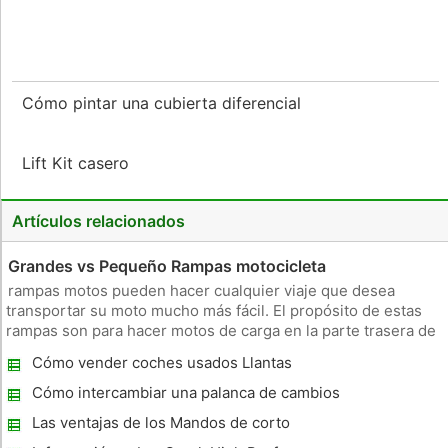
Cómo pintar una cubierta diferencial
Lift Kit casero
Artículos relacionados
Grandes vs Pequeño Rampas motocicleta
rampas motos pueden hacer cualquier viaje que desea
transportar su moto mucho más fácil. El propósito de estas
rampas son para hacer motos de carga en la parte trasera de
un camión o remolque lo más fácil posible . Las dimensiones
Cómo vender coches usados ​​Llantas
de estas rampas afectan directamente a su utilidad . Longitud
La al
Cómo intercambiar una palanca de cambios
en un 07 Nissan Altima
Las ventajas de los Mandos de corto
alcance