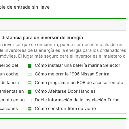
e de entrada sin llave
distancia para un inversor de energía
 inversor que se encuentra, puede ser necesario añadir un
e inversores de la energía es la energía para los ordenadores
omóviles. El lugar más seguro para el inversor es el maletero de
uerpo del
Cómo instalar una batería marina Selector
 un coche
Cómo mejorar la 1996 Nissan Sentra
Performance
distancia
Cómo programar un FOB de acceso remoto
try Minivan
ramientas en
Cómo Afeitarse Door Handles
remoto en un
Doble Información de la instalación Turbo
icaciones
Cómo construir fibra de vidrio
personalizados Flairs Fender