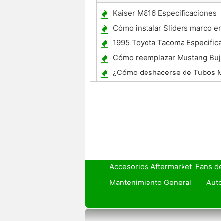
Kaiser M816 Especificaciones
Cómo instalar Sliders marco e
CBR600RR 2005
1995 Toyota Tacoma Especific
Cómo reemplazar Mustang Buj
¿Cómo deshacerse de Tubos M
descoloridos
Accesorios Aftermarket
Fans d
Mantenimiento General
Auto