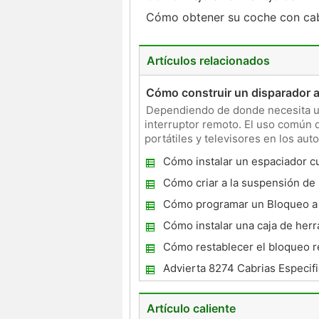
Cómo obtener su coche con cabl
Artículos relacionados
Cómo construir un disparador a 
Dependiendo de donde necesita un
interruptor remoto. El uso común d
portátiles y televisores en los aut
vehículo. Con
Cómo instalar un espaciador c
acelerador en un Toyota
Cómo criar a la suspensión de
Cómo programar un Bloqueo a 
para una Chrysler Town & Coun
Cómo instalar una caja de her
2002
la caja de una camioneta
Cómo restablecer el bloqueo 
Audi Car
Advierta 8274 Cabrias Especif
Artículo caliente