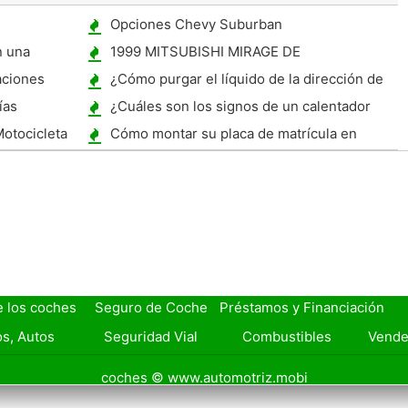
Opciones Chevy Suburban
n una
1999 MITSUBISHI MIRAGE DE
Especificaciones
aciones
¿Cómo purgar el líquido de la dirección de
energía de un Toyota Celica 1991?
ías
¿Cuáles son los signos de un calentador
Core malo?
otocicleta
Cómo montar su placa de matrícula en
Toronto
e los coches
Seguro de Coche
Préstamos y Financiación
s, Autos
Seguridad Vial
Combustibles
Vende
coches © www.automotriz.mobi