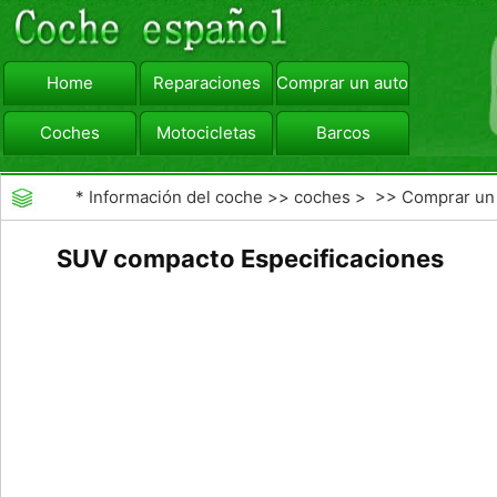
Home
Reparaciones
Comprar un automóvil
Coches
Motocicletas
Barcos
viajar
Camiones
*
Información del coche
>>
coches
> >>
Comprar un
automóvil
>>
Comprar Coche Nuevo
SUV compacto Especificaciones