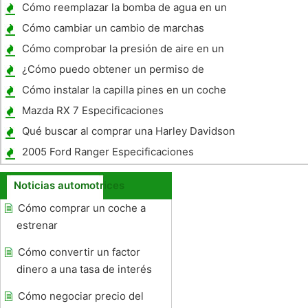
Cómo reemplazar la bomba de agua en un
95 Volvo 850
Cómo cambiar un cambio de marchas
automático en un GTO 2005
Cómo comprobar la presión de aire en un
neumático en un Chevy Cobalt
¿Cómo puedo obtener un permiso de
aprendizaje por aprender en el hogar?
Cómo instalar la capilla pines en un coche
Mazda RX 7 Especificaciones
Qué buscar al comprar una Harley Davidson
Used
2005 Ford Ranger Especificaciones
Noticias automotrices
Cómo comprar un coche a
estrenar
Cómo convertir un factor
dinero a una tasa de interés
Cómo negociar precio del