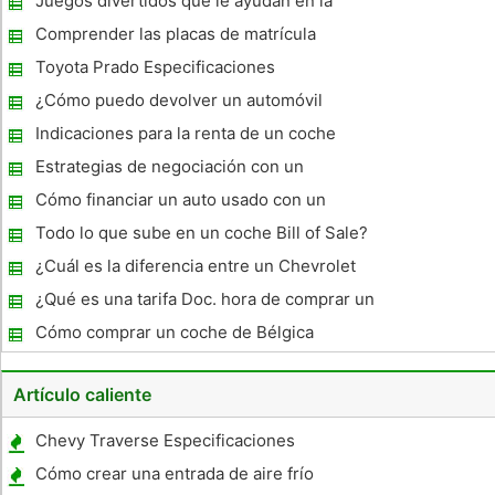
Juegos divertidos que le ayudan en la
prueba de conducción de un coche
Comprender las placas de matrícula
Toyota Prado Especificaciones
¿Cómo puedo devolver un automóvil
nuevo?
Indicaciones para la renta de un coche
Estrategias de negociación con un
vendedor de autos nuevos
Cómo financiar un auto usado con un
comercio de
Todo lo que sube en un coche Bill of Sale?
¿Cuál es la diferencia entre un Chevrolet
Tahoe LT y un LS?
¿Qué es una tarifa Doc. hora de comprar un
coche?
Cómo comprar un coche de Bélgica
Artículo caliente
Chevy Traverse Especificaciones
Cómo crear una entrada de aire frío