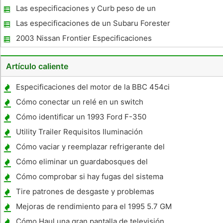
Las especificaciones y Curb peso de un
Audi A6 1996
Las especificaciones de un Subaru Forester
XT Deportes
2003 Nissan Frontier Especificaciones
Supercharged
Artículo caliente
Especificaciones del motor de la BBC 454ci
Cómo conectar un relé en un switch
Cómo identificar un 1993 Ford F-350
Transmisión
Utility Trailer Requisitos Iluminación
Cómo vaciar y reemplazar refrigerante del
motor
Cómo eliminar un guardabosques del
interruptor de encendido 1987
Cómo comprobar si hay fugas del sistema
de refrigeración en un Oldsmobile Alero
Tire patrones de desgaste y problemas
Mejoras de rendimiento para el 1995 5.7 GM
Cómo Haul una gran pantalla de televisión