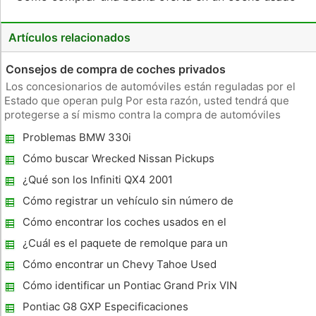
Artículos relacionados
Consejos de compra de coches privados
Los concesionarios de automóviles están reguladas por el
Estado que operan pulg Por esta razón, usted tendrá que
protegerse a sí mismo contra la compra de automóviles
usados ​​de manera diferente. Mientras que los coches
Problemas BMW 330i
vendidos requieren una inspección de estado si se vende a
un concesionario, que
Cómo buscar Wrecked Nissan Pickups
¿Qué son los Infiniti QX4 2001
Especificaciones?
Cómo registrar un vehículo sin número de
VIN
Cómo encontrar los coches usados ​​en el
Estado de Maine
¿Cuál es el paquete de remolque para un
Chevy Traverse 2010?
Cómo encontrar un Chevy Tahoe Used
Cómo identificar un Pontiac Grand Prix VIN
J Modelo
Pontiac G8 GXP Especificaciones