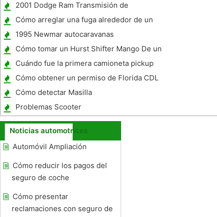
un Jeep Wrangler 1990
2001 Dodge Ram Transmisión de
Información
Cómo arreglar una fuga alrededor de un
parabrisas trasero del coche
1995 Newmar autocaravanas
Especificaciones
Cómo tomar un Hurst Shifter Mango De un
GTO 1967
Cuándo fue la primera camioneta pickup
construido?
Cómo obtener un permiso de Florida CDL
Clase B de Aprendizaje
Cómo detectar Masilla
Problemas Scooter
Noticias automotrices
Automóvil Ampliación
Cómo reducir los pagos del
seguro de coche
Cómo presentar
reclamaciones con seguro de