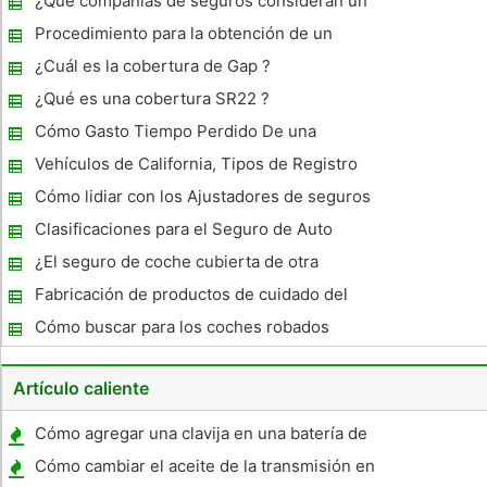
¿Qué compañías de seguros consideran un
coche deportivo
Procedimiento para la obtención de un
título de salvamento en Tennessee
¿Cuál es la cobertura de Gap ?
¿Qué es una cobertura SR22 ?
Cómo Gasto Tiempo Perdido De una
reclamación de seguro de
Vehículos de California, Tipos de Registro
Cómo lidiar con los Ajustadores de seguros
y resolver su reclamo
Clasificaciones para el Seguro de Auto
¿El seguro de coche cubierta de otra
persona conduce su coche ?
Fabricación de productos de cuidado del
cabello con proteína vegetal
Cómo buscar para los coches robados
Artículo caliente
Cómo agregar una clavija en una batería de
la motocicleta
Cómo cambiar el aceite de la transmisión en