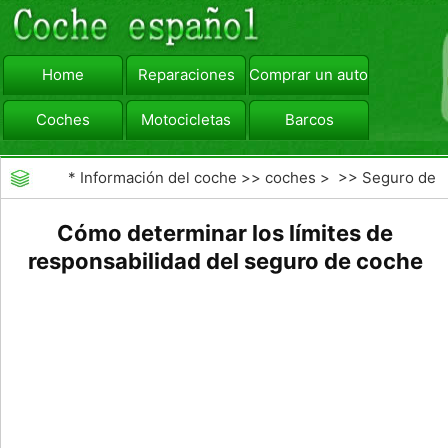
Home
Reparaciones
Comprar un automóvil
Coches
Motocicletas
Barcos
viajar
Camiones
*
Información del coche
>>
coches
> >>
Seguro de
Coche
>>
Las reclamaciones de seguros de
Cómo determinar los límites de
responsabilidad del seguro de coche
automóviles