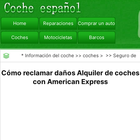
Home
Reparaciones
Comprar un automóvil
Coches
Motocicletas
Barcos
viajar
Camiones
*
Información del coche
>>
coches
> >>
Seguro de
Coche
>>
Seguro de Alquiler de coches
Cómo reclamar daños Alquiler de coches
con American Express