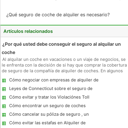
¿Qué seguro de coche de alquiler es necesario?
Artículos relacionados
¿Por qué usted debe conseguir el seguro al alquilar un
coche
Al alquilar un coche en vacaciones o un viaje de negocios, se
le enfrenta con la decisión de si hay que comprar la cobertura
de seguro de la compañía de alquiler de coches. En algunos
casos, es posible que duplicando las coberturas por lo que
Cómo negociar con empresas de alquiler de
tendría que pagar más por algo que no necesita. Sin embar
coches por Daños
Leyes de Connecticut sobre el seguro de
Auto Rental
Cómo evitar y tratar los Violaciónes Toll
Road
Cómo encontrar un seguro de coches
baratos en España
Cómo cancelar su póliza de seguro , un
modelo de carta
Cómo evitar las estafas en Alquiler de