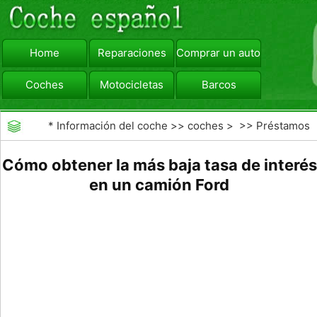
Home
Reparaciones
Comprar un automóvil
Coches
Motocicletas
Barcos
viajar
Camiones
*
Información del coche
>>
coches
> >>
Préstamos
y Financiación
>>
Financiamiento de Autos
Cómo obtener la más baja tasa de interés
en un camión Ford