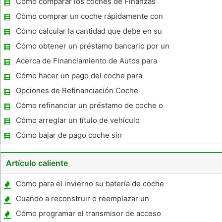
Cómo comparar los coches de Finanzas
Cambio
Cómo comprar un coche rápidamente con
mal crédito
Cómo calcular la cantidad que debe en su
coche
Cómo obtener un préstamo bancario por un
carro
Acerca de Financiamiento de Autos para
todos los tipos de crédito
Cómo hacer un pago del coche para
Chrysler Financial
Opciones de Refinanciación Coche
Cómo refinanciar un préstamo de coche o
Auto
Cómo arreglar un título de vehículo
Cómo bajar de pago coche sin
refinanciación
Artículo caliente
Como para el invierno su batería de coche
para los inviernos helados
Cuando a reconstruir o reemplazar un
motor
Cómo programar el transmisor de acceso