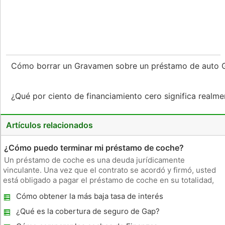
Cómo borrar un Gravamen sobre un préstamo de aut
¿Qué por ciento de financiamiento cero significa realme
Artículos relacionados
¿Cómo puedo terminar mi préstamo de coche?
Un préstamo de coche es una deuda jurídicamente
vinculante. Una vez que el contrato se acordó y firmó, usted
está obligado a pagar el préstamo de coche en su totalidad,
de acuerdo con los términos enunciados, o enfrentar las
Cómo obtener la más baja tasa de interés
consecuencias del incumplimiento. Oficialmente termina un
en un camión Ford
préstamo de coche
¿Qué es la cobertura de seguro de Gap?