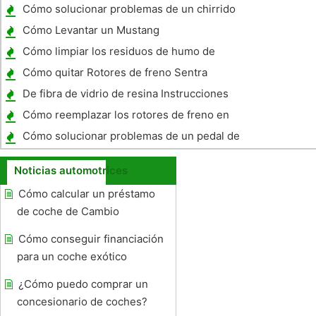
remoto Malibu 2001
Cómo solucionar problemas de un chirrido
del motor
Cómo Levantar un Mustang
Cómo limpiar los residuos de humo de
parabrisas de automóviles
Cómo quitar Rotores de freno Sentra
De fibra de vidrio de resina Instrucciones
Cómo reemplazar los rotores de freno en
un Nissan Pickup 1986
Cómo solucionar problemas de un pedal de
embrague suave si Muele cuando lo pones
Noticias automotrices
en el engranaje
Cómo calcular un préstamo
de coche de Cambio
Cómo conseguir financiación
para un coche exótico
¿Cómo puedo comprar un
concesionario de coches?