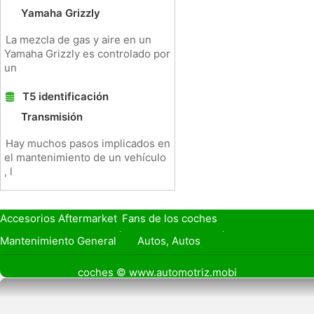
Yamaha Grizzly
La mezcla de gas y aire en un
Yamaha Grizzly es controlado por
un
T5 identificación
Transmisión
Hay muchos pasos implicados en
el mantenimiento de un vehículo
, l
Accesorios Aftermarket
Fans de los coches
Seguro de Coche
Préstamos y Financiación
Mantenimiento General
Autos, Autos
Seguridad Vial
Combustibles
coches © www.automotriz.mobi
Vender Mi Coche