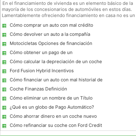
En el financiamiento de vivienda es un elemento básico de la
mayoría de los concesionarios de automóviles en estos días.
Lamentablemente ofreciendo financiamiento en casa no es un
servicio al consumidor, sino a la propia representación. Los
Cómo comprar un auto con mal crédito
fraudes que se cometen a través de financiamiento en casa s
Cómo devolver un auto a la compañía
financiera
Motocicletas Opciones de financiación
Cómo obtener un pago de un
arrendamiento GMC
Cómo calcular la depreciación de un coche
Ford Fusion Hybrid Incentivos
Cómo financiar un auto con mal historial de
crédito
Coche Finanzas Definición
Cómo eliminar un nombre de un Título
sobre un coche de apoyo, cofinanciado
¿Qué es un globo de Pago Automático?
Cómo ahorrar dinero en un coche nuevo
Cómo refinanciar su coche con Ford Credit