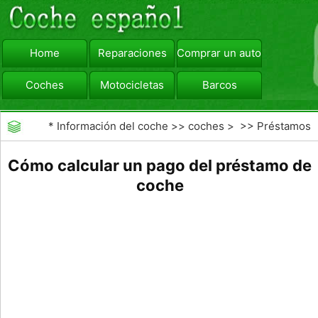
Home
Reparaciones
Comprar un automóvil
Coches
Motocicletas
Barcos
viajar
Camiones
*
Información del coche
>>
coches
> >>
Préstamos
y Financiación
>>
Financiamiento de Autos
Cómo calcular un pago del préstamo de
coche