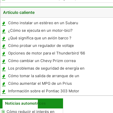
préstamo de coche
Artículo caliente
Cómo instalar un estéreo en un Subaru
Outback
¿Cómo se ejecuta en un motor-bici?
¿Qué significa que un avión barco ?
Cómo probar un regulador de voltaje
positivo
Opciones de motor para el Thunderbird '66
Cómo cambiar un Chevy Prizm correa
serpentina 1999
Los problemas de seguridad de energía en
un Nissan 350Z
Cómo tomar la salida de arranque de un
2002 Ford Taurus
Cómo aumentar el MPG de un Prius
Información sobre el Pontiac 303 Motor
Noticias automotrices
Cómo reducir el interés en