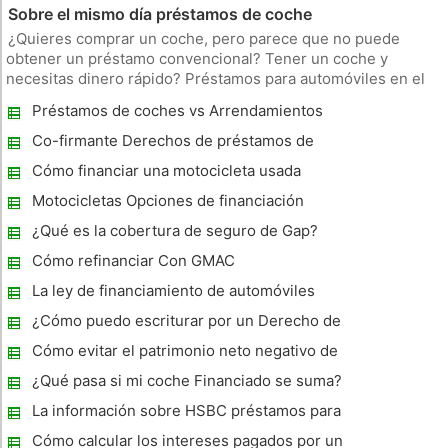
Sobre el mismo día préstamos de coche
¿Quieres comprar un coche, pero parece que no puede
obtener un préstamo convencional? Tener un coche y
necesitas dinero rápido? Préstamos para automóviles en el
mismo día llenar un nicho en el mercado de financiamiento de
Préstamos de coches vs Arrendamientos
automóviles que la mayoría de los bancos y cooperativas de
crédito no quieren
Co-firmante Derechos de préstamos de
coche
Cómo financiar una motocicleta usada
Motocicletas Opciones de financiación
¿Qué es la cobertura de seguro de Gap?
Cómo refinanciar Con GMAC
La ley de financiamiento de automóviles
¿Cómo puedo escriturar por un Derecho de
Retención Temporal Recibir pagos de un
Cómo evitar el patrimonio neto negativo de
auto en Arizona?
Coches
¿Qué pasa si mi coche Financiado se suma?
La información sobre HSBC préstamos para
automóviles
Cómo calcular los intereses pagados por un