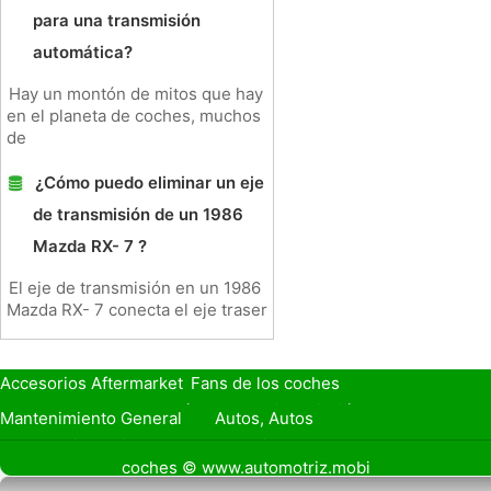
para una transmisión
automática?
Hay un montón de mitos que hay
en el planeta de coches, muchos
de
¿Cómo puedo eliminar un eje
de transmisión de un 1986
Mazda RX- 7 ?
El eje de transmisión en un 1986
Mazda RX- 7 conecta el eje traser
Accesorios Aftermarket
Fans de los coches
Seguro de Coche
Préstamos y Financiación
Mantenimiento General
Autos, Autos
Seguridad Vial
Combustibles
coches © www.automotriz.mobi
Vender Mi Coche