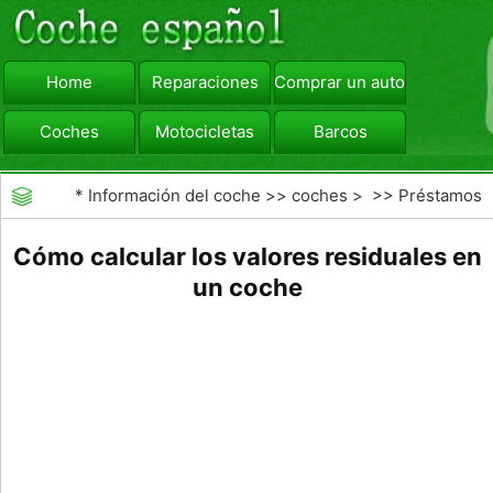
Home
Reparaciones
Comprar un automóvil
Coches
Motocicletas
Barcos
viajar
Camiones
*
Información del coche
>>
coches
> >>
Préstamos
y Financiación
>>
Financiamiento de Autos
Cómo calcular los valores residuales en
un coche