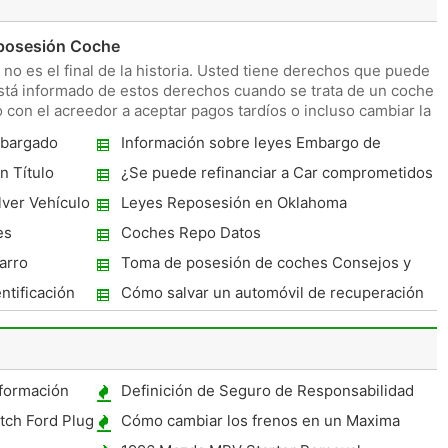
eposesión Coche
no es el final de la historia. Usted tiene derechos que puede
está informado de estos derechos cuando se trata de un coche
 con el acreedor a aceptar pagos tardíos o incluso cambiar la
mbargado
Información sobre leyes Embargo de
coches en Carolina del Norte
n Título
¿Se puede refinanciar a Car comprometidos
en repos?
lver Vehículo
Leyes Reposesión en Oklahoma
es
Coches Repo Datos
arro
Toma de posesión de coches Consejos y
trucos
ntificación
Cómo salvar un automóvil de recuperación
de la posesión en Carolina del Sur
nformación
Definición de Seguro de Responsabilidad
Civil de carro
tch Ford Plug
Cómo cambiar los frenos en un Maxima
1995