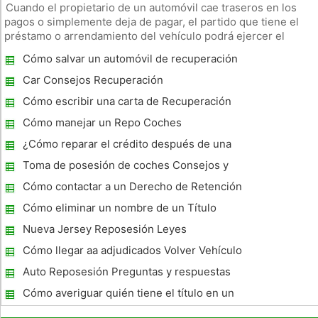
Cuando el propietario de un automóvil cae traseros en los
pagos o simplemente deja de pagar, el partido que tiene el
préstamo o arrendamiento del vehículo podrá ejercer el
derecho de recuperar el árbitro. ¿Cómo se desarrolla el
Cómo salvar un automóvil de recuperación
proceso es muy similar en todos los Estados Unidos - sin
de la posesión en Carolina del Sur
embargo, las le
Car Consejos Recuperación
Cómo escribir una carta de Recuperación
Cómo manejar un Repo Coches
¿Cómo reparar el crédito después de una
recuperación de la posesión de coches
Toma de posesión de coches Consejos y
trucos
Cómo contactar a un Derecho de Retención
después de tener adjudicados a Car
Cómo eliminar un nombre de un Título
Nueva Jersey Reposesión Leyes
Cómo llegar aa adjudicados Volver Vehículo
Auto Reposesión Preguntas y respuestas
Cómo averiguar quién tiene el título en un
vehículo