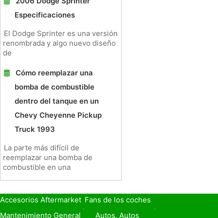
2006 Dodge Sprinter
Especificaciones
El Dodge Sprinter es una versión
renombrada y algo nuevo diseño
de
Cómo reemplazar una
bomba de combustible
dentro del tanque en un
Chevy Cheyenne Pickup
Truck 1993
La parte más difícil de
reemplazar una bomba de
combustible en una
Accesorios Aftermarket
Fans de los coches
Seguro de Coche
Préstamos y Financiación
Mantenimiento General
Autos, Autos