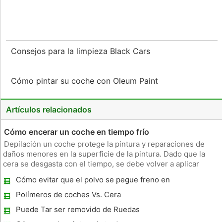
Consejos para la limpieza Black Cars
Cómo pintar su coche con Oleum Paint
Artículos relacionados
Cómo encerar un coche en tiempo frío
Depilación un coche protege la pintura y reparaciones de
daños menores en la superficie de la pintura. Dado que la
cera se desgasta con el tiempo, se debe volver a aplicar
varias veces a lo largo del año para la mayoría de la ventaja.
Cómo evitar que el polvo se pegue freno en
Fabricantes de cera de coches recomiendan evitar
las ruedas de aluminio
temperaturas ext
Polímeros de coches Vs. Cera
Puede Tar ser removido de Ruedas
Chrome?