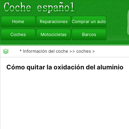
Home
Reparaciones
Comprar un automóvil
Coches
Motocicletas
Barcos
viajar
Camiones
*
Información del coche
>>
coches
>
>>
Mantenimiento General
>>
Mantenimiento del
Cómo quitar la oxidación del aluminio
vehículo