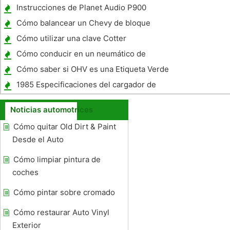
Am faros sellados
Instrucciones de Planet Audio P900
Cómo balancear un Chevy de bloque
pequeño 383 Saldo Externo y Crank
Cómo utilizar una clave Cotter
Cómo conducir en un neumático de
repuesto compacto hace
Cómo saber si OHV es una Etiqueta Verde
1985 Especificaciones del cargador de
Dodge
Noticias automotrices
Cómo quitar Old Dirt & Paint
Desde el Auto
Cómo limpiar pintura de
coches
Cómo pintar sobre cromado
Cómo restaurar Auto Vinyl
Exterior