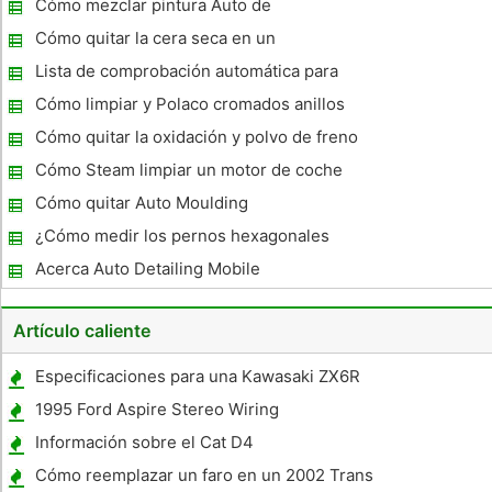
Cómo mezclar pintura Auto de
pulverización
Cómo quitar la cera seca en un
parachoques de plástico
Lista de comprobación automática para
detallar
Cómo limpiar y Polaco cromados anillos
Cómo quitar la oxidación y polvo de freno
de las ruedas de aluminio
Cómo Steam limpiar un motor de coche
Cómo quitar Auto Moulding
¿Cómo medir los pernos hexagonales
Acerca Auto Detailing Mobile
Artículo caliente
Especificaciones para una Kawasaki ZX6R
2007
1995 Ford Aspire Stereo Wiring
Información sobre el Cat D4
Cómo reemplazar un faro en un 2002 Trans