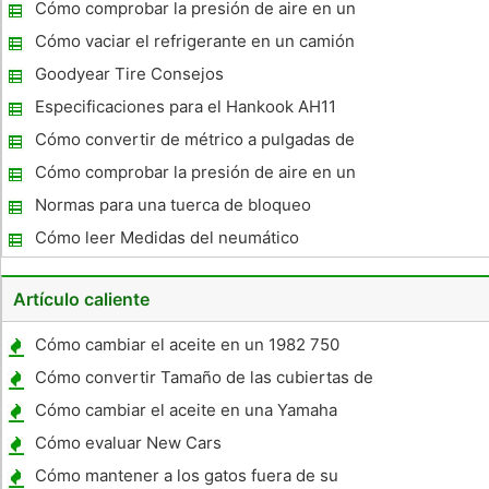
Cómo comprobar la presión de aire en un
neumático en un Hyundai Santa Fe
Cómo vaciar el refrigerante en un camión
Chevrolet 1993
Goodyear Tire Consejos
Especificaciones para el Hankook AH11
Cómo convertir de métrico a pulgadas de
Tamaños de las Llantas
Cómo comprobar la presión de aire en un
neumático en un Geo Tracker
Normas para una tuerca de bloqueo
Cómo leer Medidas del neumático
Artículo caliente
Cómo cambiar el aceite en un 1982 750
Honda Nighthawk
Cómo convertir Tamaño de las cubiertas de
velocidad RPM
Cómo cambiar el aceite en una Yamaha
Midnight Maxim 750
Cómo evaluar New Cars
Cómo mantener a los gatos fuera de su