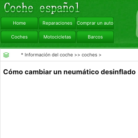
Home
Reparaciones
Comprar un automóvil
Coches
Motocicletas
Barcos
viajar
Camiones
*
Información del coche
>>
coches
>
>>
Mantenimiento General
>>
Mantenimiento de los
Cómo cambiar un neumático desinflado
neumáticos