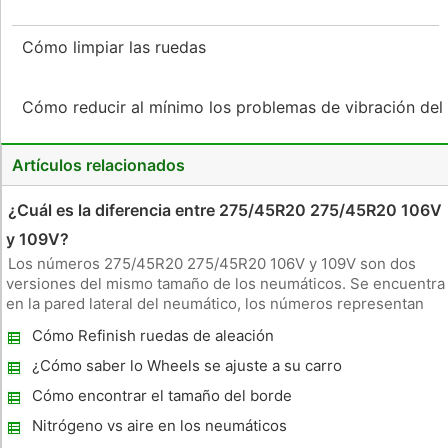
Cómo limpiar las ruedas
Cómo reducir al mínimo los problemas de vibración de
Artículos relacionados
¿Cuál es la diferencia entre 275/45R20 275/45R20 106V
y 109V?
Los números 275/45R20 275/45R20 106V y 109V son dos
versiones del mismo tamaño de los neumáticos. Se encuentra
en la pared lateral del neumático, los números representan
un bit de información acerca de la goma en forma de anillo
Cómo Refinish ruedas de aleación
que cubre alrededor de la llanta de la rueda de un automóvil,
lo que es
¿Cómo saber lo Wheels se ajuste a su carro
Cómo encontrar el tamaño del borde
derecho de un Pontiac G6
Nitrógeno vs aire en los neumáticos