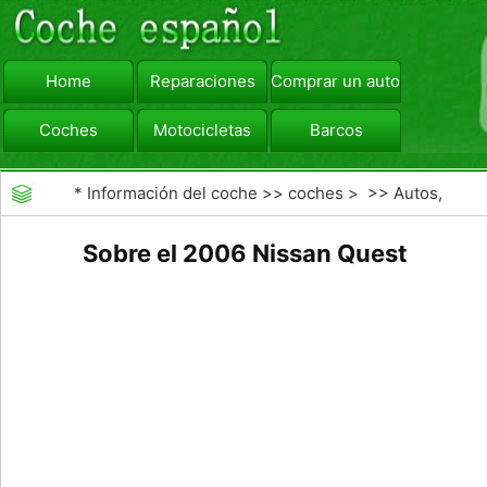
Home
Reparaciones
Comprar un automóvil
Coches
Motocicletas
Barcos
viajar
Camiones
*
Información del coche
>>
coches
> >>
Autos,
Autos
>>
Minivans
Sobre el 2006 Nissan Quest