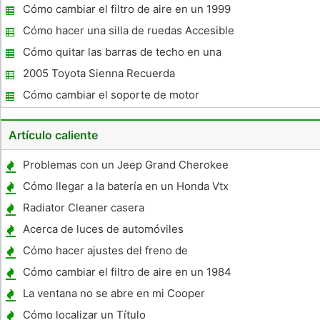
Minivans
Cómo cambiar el filtro de aire en un 1999
Dodge Caravan
Cómo hacer una silla de ruedas Accesible
Minivan
Cómo quitar las barras de techo en una
odisea de 2002
2005 Toyota Sienna Recuerda
Cómo cambiar el soporte de motor
delantero de un Honda Odyssey
Artículo caliente
Problemas con un Jeep Grand Cherokee
Limited Calentador Edición 95
Cómo llegar a la batería en un Honda Vtx
1300 2006
Radiator Cleaner casera
Acerca de luces de automóviles
Cómo hacer ajustes del freno de
estacionamiento en un Toyota Tacoma
Cómo cambiar el filtro de aire en un 1984
Honda Goldwing GL1200
La ventana no se abre en mi Cooper
Cómo localizar un Título