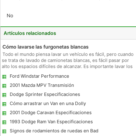
No
Artículos relacionados
Cómo lavarse las furgonetas blancas
Todo el mundo piensa lavar un vehículo es fácil, pero cuando
se trata de lavado de camionetas blancas, es fácil pasar por
alto los espacios difíciles de alcanzar. Es importante lavar los
excrementos de pájaros, restos de carreteras y otros
Ford Windstar Performance
materiales porque dejar que ellos se sientan en su pintura d
2001 Mazda MPV Transmisión
Especificaciones
Dodge Sprinter Especificaciones
Cómo arrastrar un Van en una Dolly
2001 Dodge Caravan Especificaciones
1993 Dodge Ram Van Especificaciones
Signos de rodamientos de ruedas en Bad