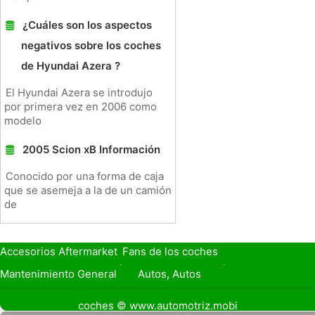
¿Cuáles son los aspectos
negativos sobre los coches
de Hyundai Azera ?
El Hyundai Azera se introdujo
por primera vez en 2006 como
modelo
2005 Scion xB Información
Conocido por una forma de caja
que se asemeja a la de un camión
de
Accesorios Aftermarket
Fans de los coches
Seguro de Coche
Préstamos y Financiación
Mantenimiento General
Autos, Autos
Seguridad Vial
Combustibles
coches © www.automotriz.mobi
Vender Mi Coche