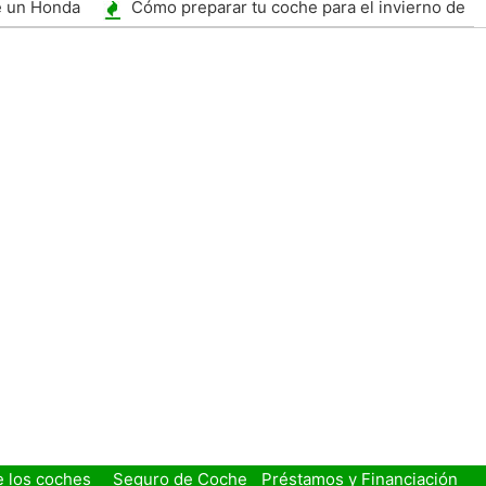
para no Escénicas
e un Honda
Cómo preparar tu coche para el invierno de
almacenamiento
e los coches
Seguro de Coche
Préstamos y Financiación