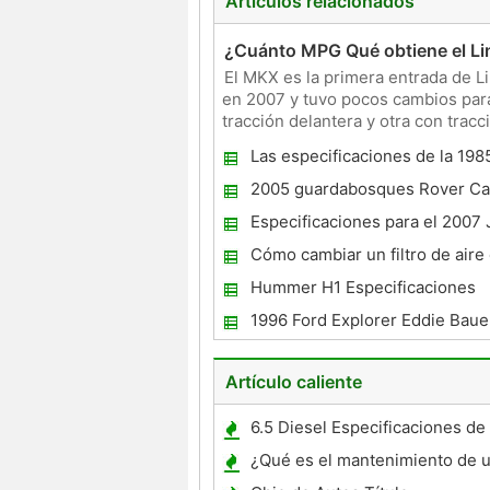
Artículos relacionados
¿Cuánto MPG Qué obtiene el L
El MKX es la primera entrada de L
en 2007 y tuvo pocos cambios para
tracción delantera y otra con tracc
el kilometr
Las especificaciones de la 198
4Runner
2005 guardabosques Rover Car
Especificaciones para el 2007
Wrangler Unlimited
Cómo cambiar un filtro de aire
V6 de Toyota 4Runner
Hummer H1 Especificaciones
1996 Ford Explorer Eddie Baue
Especificaciones
Artículo caliente
6.5 Diesel Especificaciones de
¿Qué es el mantenimiento de 
Tacoma V6 2004?