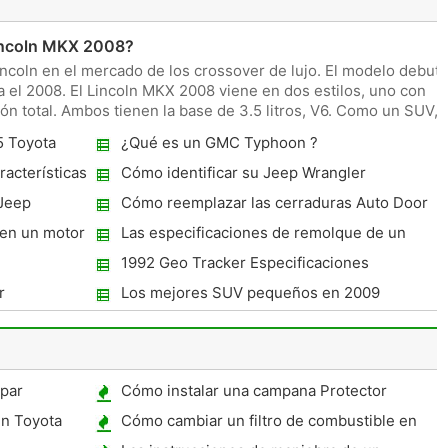
incoln MKX 2008?
incoln en el mercado de los crossover de lujo. El modelo debut
 el 2008. El Lincoln MKX 2008 viene en dos estilos, uno con
ión total. Ambos tienen la base de 3.5 litros, V6. Como un SUV,
5 Toyota
¿Qué es un GMC Typhoon ?
acterísticas
Cómo identificar su Jeep Wrangler
 Jeep
Cómo reemplazar las cerraduras Auto Door
en un Ford Explorer
 en un motor
Las especificaciones de remolque de un
enviado
1992 Geo Tracker Especificaciones
r
Los mejores SUV pequeños en 2009
 par
Cómo instalar una campana Protector
un Toyota
Cómo cambiar un filtro de combustible en
un Saturn