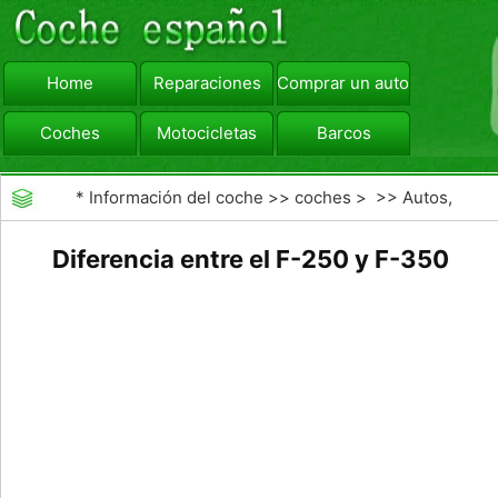
Home
Reparaciones
Comprar un automóvil
Coches
Motocicletas
Barcos
viajar
Camiones
*
Información del coche
>>
coches
> >>
Autos,
Autos
>>
Camiones
Diferencia entre el F-250 y F-350