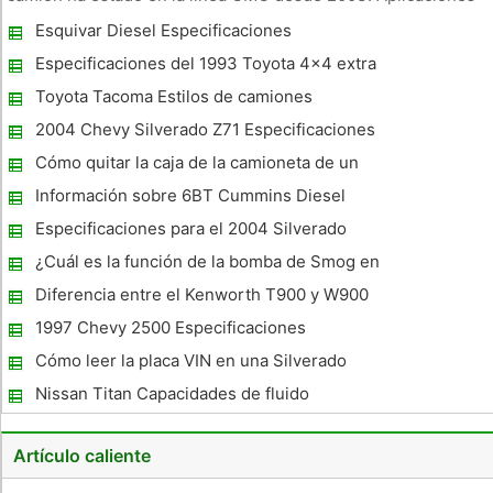
de tracción en dos ruedas comparten un eje delantero común
Esquivar Diesel Especificaciones
, mientras que la camioneta de doble tracción disponible
incluye un e
Especificaciones del 1993 Toyota 4x4 extra
Cab
Toyota Tacoma Estilos de camiones
2004 Chevy Silverado Z71 Especificaciones
Cómo quitar la caja de la camioneta de un
Ford F-350
Información sobre 6BT Cummins Diesel
Especificaciones para el 2004 Silverado
¿Cuál es la función de la bomba de Smog en
un camión ?
Diferencia entre el Kenworth T900 y W900
1997 Chevy 2500 Especificaciones
Camiones
Cómo leer la placa VIN en una Silverado
2000
Nissan Titan Capacidades de fluido
Artículo caliente