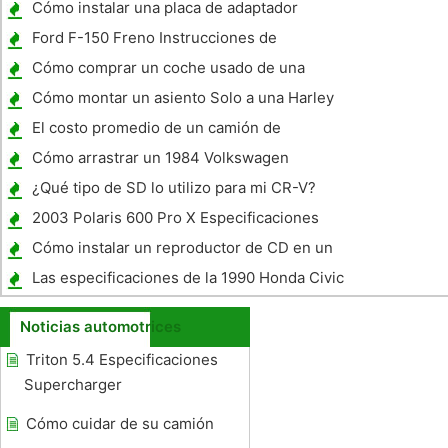
Cómo instalar una placa de adaptador
personalizado para un turbocompresor
Ford F-150 Freno Instrucciones de
eliminación del rotor
Cómo comprar un coche usado de una
persona
Cómo montar un asiento Solo a una Harley
FLH 1976
El costo promedio de un camión de
mudanzas U-Haul
Cómo arrastrar un 1984 Volkswagen
Vanagon
¿Qué tipo de SD lo utilizo para mi CR-V?
2003 Polaris 600 Pro X Especificaciones
Cómo instalar un reproductor de CD en un
Nissan Pathfinder 1995
Las especificaciones de la 1990 Honda Civic
DX
Noticias automotrices
Triton 5.4 Especificaciones
Supercharger
Cómo cuidar de su camión